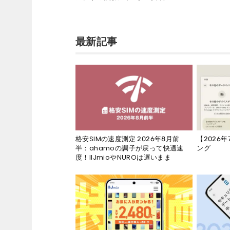
最新記事
【2026
格安SIMの速度測定 2026年8月前
ング
半：ahamoの調子が戻って快適速
度！IIJmioやNUROは遅いまま