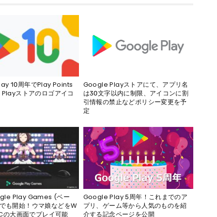
lay 10周年でPlay Points
Google Playストアにて、アプリ名
！Playストアのロゴアイコ
は30文字以内に制限、アイコンに割
引情報の禁止などポリシー変更を予
定
gle Play Games (ベー
Google Play 5周年！これまでのア
本でも開始！ウマ娘などをW
プリ、ゲーム等から人気のものを紹
s PCの大画面でプレイ可能
介する記念ページを公開