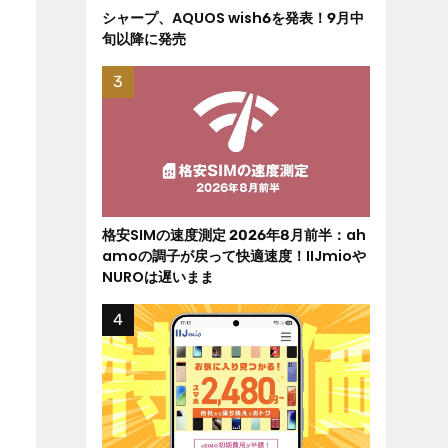
シャープ、AQUOS wish6を発表！9月中
旬以降に発売
格安SIMの速度測定 2026年8月前半：ah
amoの調子が戻って快適速度！IIJmioや
NUROは遅いまま