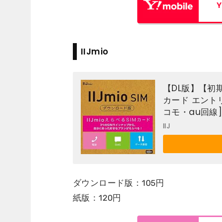
Y
IIJmio
【DL版】【初期
カード エントリ
コモ・au回線]
IIJ
ダウンロード版：105円
紙版：120円