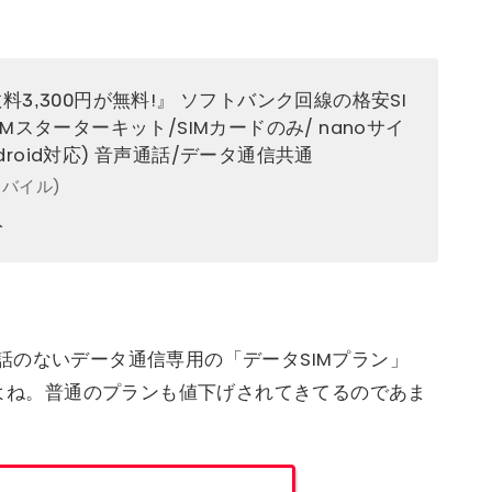
3,300円が無料!』 ソフトバンク回線の格安SI
e SIMスターターキット/SIMカードのみ/ nanoサイ
/Android対応) 音声通話/データ通信共通
イモバイル)
入
話のないデータ通信専用の「データSIMプラン」
すよね。普通のプランも値下げされてきてるのであま