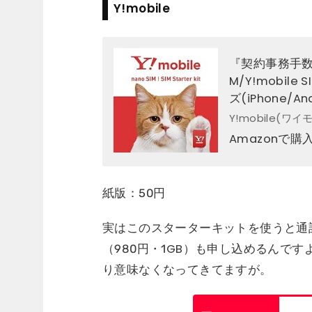
Y!mobile
『契約事務手数料
M/Y!mobil
ズ(iPhone
Y!mobile(ワ
Amazonで購
紙版：50円
実はこのスターターキットを使うと通
（980円・1GB）も申し込めるんで
り意味なくなってきてますが。