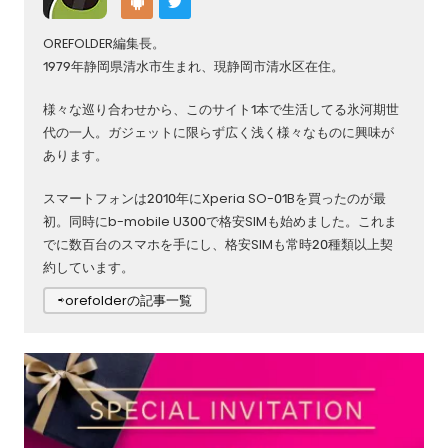
OREFOLDER編集長。
1979年静岡県清水市生まれ、現静岡市清水区在住。
様々な巡り合わせから、このサイト1本で生活してる氷河期世
代の一人。ガジェットに限らず広く浅く様々なものに興味が
あります。
スマートフォンは2010年にXperia SO-01Bを買ったのが最
初。同時にb-mobile U300で格安SIMも始めました。これま
でに数百台のスマホを手にし、格安SIMも常時20種類以上契
約しています。
⇨orefolderの記事一覧