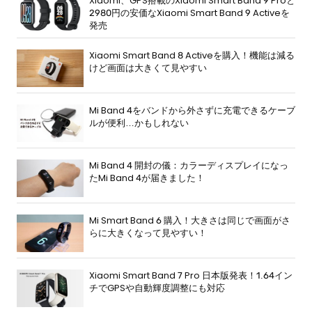
Xiaomi、GPS搭載のXiaomi Smart Band 9 Proと
2980円の安価なXiaomi Smart Band 9 Activeを
発売
Xiaomi Smart Band 8 Activeを購入！機能は減る
けど画面は大きくて見やすい
Mi Band 4をバンドから外さずに充電できるケーブ
ルが便利…かもしれない
Mi Band 4 開封の儀：カラーディスプレイになっ
たMi Band 4が届きました！
Mi Smart Band 6 購入！大きさは同じで画面がさ
らに大きくなって見やすい！
Xiaomi Smart Band 7 Pro 日本版発表！1.64イン
チでGPSや自動輝度調整にも対応