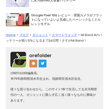
に6,700mAh大容量バッテリー
Google Pixel 10a レビュー：背面カメラがフラッ
トになっていよいよ完成したベーシックなミドル
レンジモデル
Home
ブログ
ガジェット
スマートウォッチ
Mi Band 4のバ
ッテリーが残り5%になるまで26日間！さすがMi Band！
orefolder
OREFOLDER編集長。
1979年静岡県清水市生まれ、現静岡市清水区在住。
様々な巡り合わせから、このサイト1本で生活してる氷河期世
代の一人。ガジェットに限らず広く浅く様々なものに興味が
あります。