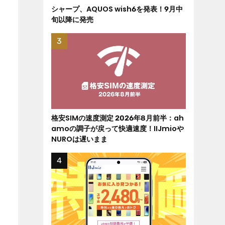
シャープ、AQUOS wish6を発表！9月中
旬以降に発売
格安SIMの速度測定 2026年8月前半：ah
amoの調子が戻って快適速度！IIJmioや
NUROは遅いまま