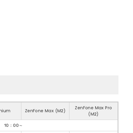
ZenFone Max Pro
emium
ZenFone Max (M2)
(M2)
） 10：00～