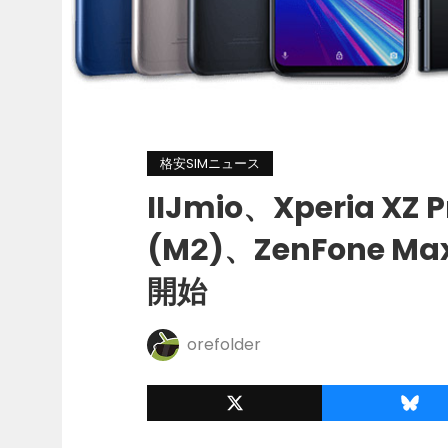
格安SIMニュース
IIJmio、Xperia XZ
(M2)、ZenFone Ma
開始
orefolder