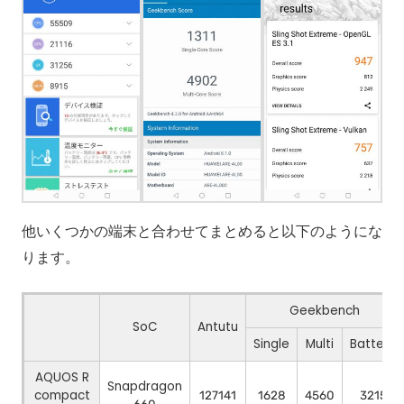
他いくつかの端末と合わせてまとめると以下のようにな
ります。
Geekbench
SoC
Antutu
Single
Multi
Battery
AQUOS R
Snapdragon
compact
127141
1628
4560
3215