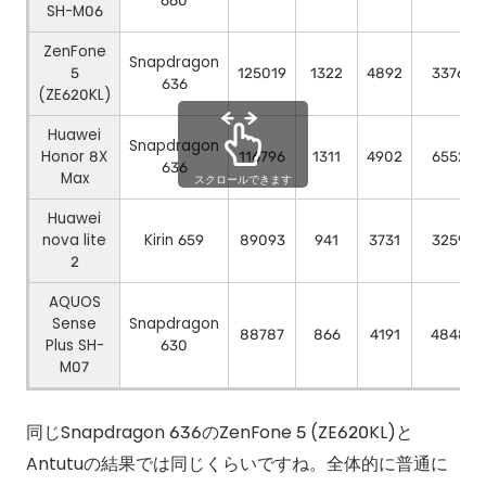
660
SH-M06
ZenFone
Snapdragon
5
125019
1322
4892
3376
636
(ZE620KL)
Huawei
Snapdragon
Honor 8X
116796
1311
4902
6552
636
Max
Huawei
nova lite
Kirin 659
89093
941
3731
3259
2
AQUOS
Sense
Snapdragon
88787
866
4191
4848
Plus SH-
630
M07
同じSnapdragon 636のZenFone 5 (ZE620KL)と
Antutuの結果では同じくらいですね。全体的に普通に