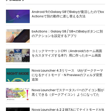
Android 9のGalaxy S8でBixbyが復活したのでbx
Actionsで別の動作に差し替える方法
bxActions：Galaxy S8 / S8+のBixbyボタンに別
のアクションを設定するアプリ
コミックマーケットC91（Androidのホーム画面
をカスタマイズする本7）用に作ったホーム画面
Nova Launcher 4.3リリース UIがダークテーマ
になるナイトモード・N Previewのフォルダ背景
追加
Nova Launcherでステータスバーのアイコン類が
黒くできる（ダークアイコン）ようになってた
Nova Launcher 6.2.2 BETAにてナイトモードがA