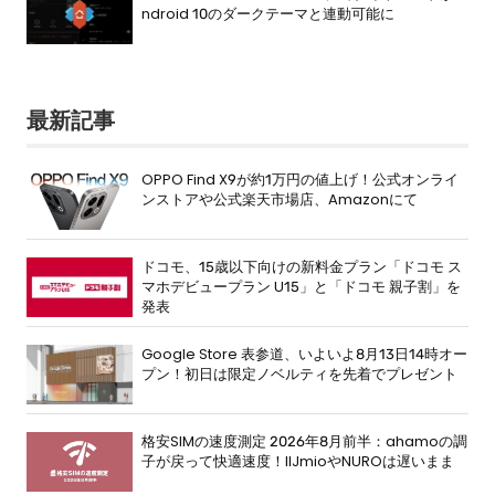
ndroid 10のダークテーマと連動可能に
最新記事
OPPO Find X9が約1万円の値上げ！公式オンライ
ンストアや公式楽天市場店、Amazonにて
ドコモ、15歳以下向けの新料金プラン「ドコモ ス
マホデビュープラン U15」と「ドコモ 親子割」を
発表
Google Store 表参道、いよいよ8月13日14時オー
プン！初日は限定ノベルティを先着でプレゼント
格安SIMの速度測定 2026年8月前半：ahamoの調
子が戻って快適速度！IIJmioやNUROは遅いまま