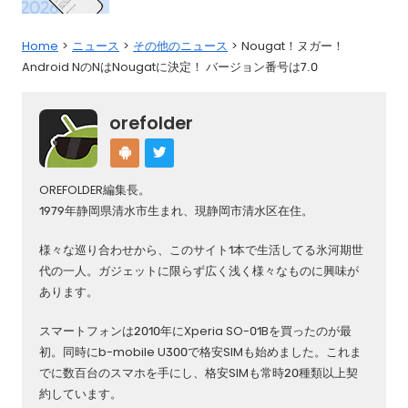
Home
ニュース
その他のニュース
Nougat！ヌガー！
Android NのNはNougatに決定！ バージョン番号は7.0
orefolder
OREFOLDER編集長。
1979年静岡県清水市生まれ、現静岡市清水区在住。
様々な巡り合わせから、このサイト1本で生活してる氷河期世
代の一人。ガジェットに限らず広く浅く様々なものに興味が
あります。
スマートフォンは2010年にXperia SO-01Bを買ったのが最
初。同時にb-mobile U300で格安SIMも始めました。これま
でに数百台のスマホを手にし、格安SIMも常時20種類以上契
約しています。