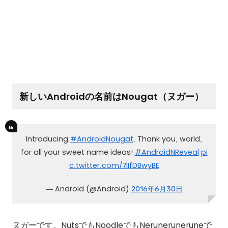
新しいAndroidの名前はNougat（ヌガー）
Introducing
#AndroidNougat
. Thank you, world,
for all your sweet name ideas!
#AndroidNReveal
pi
c.twitter.com/7lIfDBwyBE
— Android (@Android)
2016年6月30日
ヌガーです。NutsでもNoodleでもNeruneruneruneで