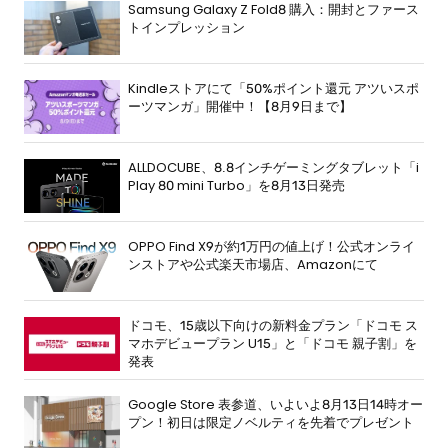
Samsung Galaxy Z Fold8 購入：開封とファース
トインプレッション
Kindleストアにて「50%ポイント還元 アツいスポ
ーツマンガ」開催中！【8月9日まで】
ALLDOCUBE、8.8インチゲーミングタブレット「i
Play 80 mini Turbo」を8月13日発売
OPPO Find X9が約1万円の値上げ！公式オンライ
ンストアや公式楽天市場店、Amazonにて
ドコモ、15歳以下向けの新料金プラン「ドコモ ス
マホデビュープラン U15」と「ドコモ 親子割」を
発表
Google Store 表参道、いよいよ8月13日14時オー
プン！初日は限定ノベルティを先着でプレゼント