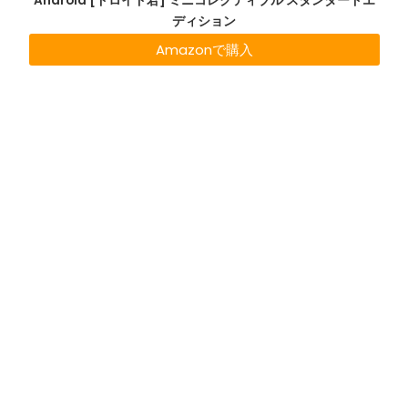
Android [ドロイド君] ミニコレクティブル スタンダードエ
ディション
Amazonで購入