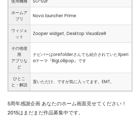
使用機種
SO-02F
ホームア
Nova launcher Prime
プリ
ウィジェ
Zooper widget, Desktop VisualizeR
ット
その他使
用
ナビバーはorefolderさんでも紹介されていたXperi
アプリな
aテーマ『BigLollipop』です
ど
ひとこ
置いただけ、ですが気に入ってます。EMT。
と・解説
5周年感謝企画 あなたのホーム画面見せてください！
2015はまだまだ作品募集中です。