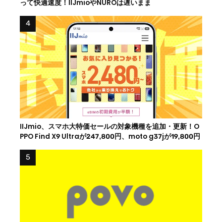
って快適速度！IIJmioやNUROは遅いまま
IIJmio、スマホ大特価セールの対象機種を追加・更新！O
PPO Find X9 Ultraが247,800円、moto g37jが19,800円