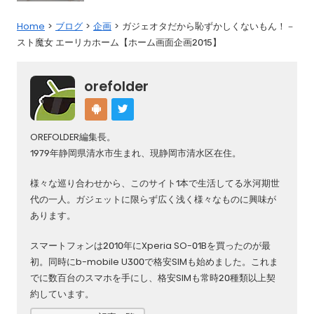
Home
ブログ
企画
ガジェオタだから恥ずかしくないもん！－
スト魔女 エーリカホーム【ホーム画面企画2015】
orefolder
OREFOLDER編集長。
1979年静岡県清水市生まれ、現静岡市清水区在住。
様々な巡り合わせから、このサイト1本で生活してる氷河期世
代の一人。ガジェットに限らず広く浅く様々なものに興味が
あります。
スマートフォンは2010年にXperia SO-01Bを買ったのが最
初。同時にb-mobile U300で格安SIMも始めました。これま
でに数百台のスマホを手にし、格安SIMも常時20種類以上契
約しています。