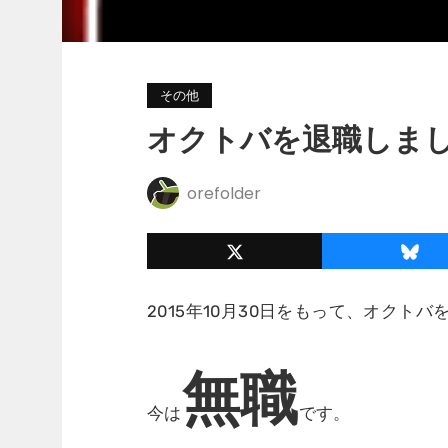
その他
オクトバを退職しま
orefolder
2015年10月30日をもって、オクト
無職
今は
です。