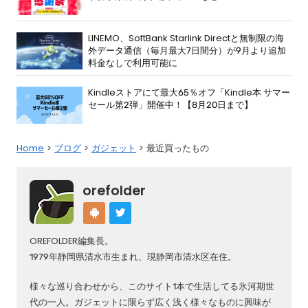
LINEMO、SoftBank Starlink Directと無制限の海
外データ通信（毎月最大7日間分）が9月より追加
料金なしで利用可能に
Kindleストアにて最大65％オフ「Kindle本 サマー
セール第2弾」開催中！【8月20日まで】
Home
ブログ
ガジェット
最近買ったもの
orefolder
OREFOLDER編集長。
1979年静岡県清水市生まれ、現静岡市清水区在住。
様々な巡り合わせから、このサイト1本で生活してる氷河期世
代の一人。ガジェットに限らず広く浅く様々なものに興味が