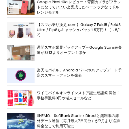
Google Pixel 10a レビュー：背面カメラがフラッ
トになっていよいよ完成したベーシックなミドル
レンジモデル
【スマホ乗り換え.com】Galaxy Z Fold8 / Fold8
Ultra / Flip8もキャッシュバック1.5万円！【～8/1
7】
週間スマホ業界ピックアップ – Google Store表参
道が8/13よりオープン！ほか
楽天モバイル、Android 17へのOSアップデート予
定のスマートフォンを発表
ワイモバイルオンラインストア誕生感謝祭 開催！
事務手数料0円や端末セールなど
LINEMO、SoftBank Starlink Directと無制限の海
外データ通信（毎月最大7日間分）が9月より追加
料金なしで利用可能に