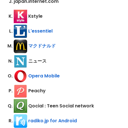
japan.internet.com
Kstyle
L’essentiel
マクドナルド
ニュース
Opera Mobile
Peachy
Qocial : Teen Social network
radiko.jp for Android