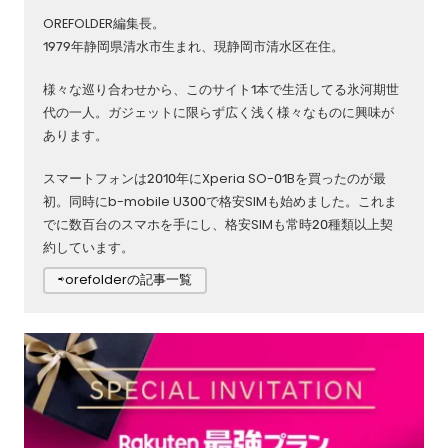
OREFOLDER編集長。
1979年静岡県清水市生まれ、現静岡市清水区在住。
様々な巡り合わせから、このサイト1本で生活してる氷河期世
代の一人。ガジェットに限らず広く浅く様々なものに興味が
あります。
スマートフォンは2010年にXperia SO-01Bを買ったのが最
初。同時にb-mobile U300で格安SIMも始めました。これま
でに数百台のスマホを手にし、格安SIMも常時20種類以上契
約しています。
⇨orefolderの記事一覧