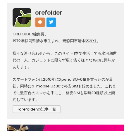
orefolder
OREFOLDER編集長。
1979年静岡県清水市生まれ、現静岡市清水区在住。
様々な巡り合わせから、このサイト1本で生活してる氷河期世
代の一人。ガジェットに限らず広く浅く様々なものに興味が
あります。
スマートフォンは2010年にXperia SO-01Bを買ったのが最
初。同時にb-mobile U300で格安SIMも始めました。これま
でに数百台のスマホを手にし、格安SIMも常時20種類以上契
約しています。
⇨orefolderの記事一覧