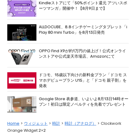
Kindleストアにて「50%ポイント還元 アツいスポ
ーツマンガ」開催中！【8月9日まで】
ALLDOCUBE、8.8インチゲーミングタブレット「i
Play 80 mini Turbo」を8月13日発売
OPPO Find X9が約1万円の値上げ！公式オンライ
ンストアや公式楽天市場店、Amazonにて
ドコモ、15歳以下向けの新料金プラン「ドコモ ス
マホデビュープラン U15」と「ドコモ 親子割」を
発表
Google Store 表参道、いよいよ8月13日14時オー
プン！初日は限定ノベルティを先着でプレゼント
Home
ウィジェット
時計
時計（アナログ）
Clockwork
Orange Widget 2×2