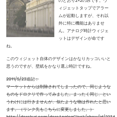
のとおり2×2のみです。ウ
ィジェットタップでアラー
ムが起動しますが、それ以
外に特に機能はありませ
ん。アナログ時計ウィジェ
ットはデザインが命です
ね。
このウィジェット自体のデザインはかなりカッコいいと
思うのですが、壁紙をかなり選ぶ時計ですね。
2011/5/23追記：
マーケットからは削除されてしまったので、同じような
ものをドロクリで作ってみました。まったく同じ、とい
うわけには行きませんが、似たような物は作れたと思い
ます。（リンク先もこちらに変更しました。）
http://dorokuri.com/doroAnalogClock/show/id/2234