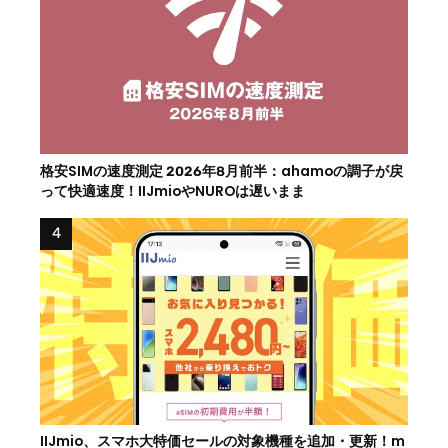
格安SIMの速度測定 2026年8月前半：ahamoの調子が戻
って快適速度！IIJmioやNUROは遅いまま
IIJmio、スマホ大特価セールの対象機種を追加・更新！m