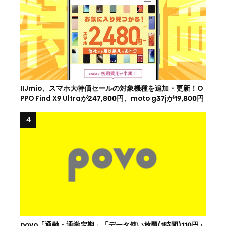
IIJmio、スマホ大特価セールの対象機種を追加・更新！O
PPO Find X9 Ultraが247,800円、moto g37jが19,800円
povo「通勤・通学定期」「データ使い放題(1時間)110円」