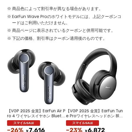
商品色によって割引率が異なる場合があります。
EarFun Wave Proのホワイトモデルには、上記クーポンコ
ードはご利用いただけません。
商品ページに表示されているクーポンと併用可能です。
下記の価格、割引率はクーポン適用後のものです。
【VGP 2025 金賞】EarFun Air P
【VGP 2025 金賞】EarFun Tun
ro 4 ワイヤレスイヤホン Blueto
e Proワイヤレスヘッドホン Blue
oth 5.4/50dBアダプティブ式 ハ
tooth 5.4/【40mm +10mmデ
イブリッドANC/最先端チップ
ュアルドライバー/ 無線& USB-C
-26%
7,616
-23%
6,872
「QCC3091」aptX Losslessに
& AUX有線接続】/ 最大45dBのノ
￥
￥