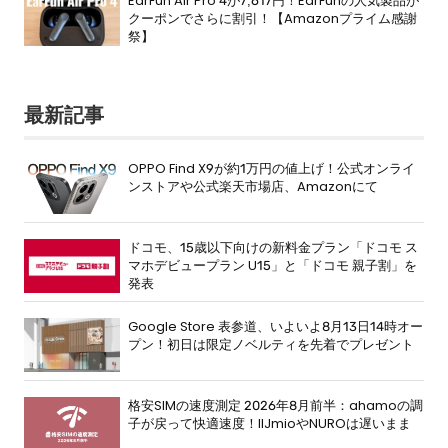
EarFun Air Pro 4が7,617円！EarFunの人気製品が
クーポンでさらに割引！【Amazonプライム感謝
祭】
最新記事
OPPO Find X9が約1万円の値上げ！公式オンライ
ンストアや公式楽天市場店、Amazonにて
ドコモ、15歳以下向けの新料金プラン「ドコモ ス
マホデビュープラン U15」と「ドコモ 親子割」を
発表
Google Store 表参道、いよいよ8月13日14時オー
プン！初日は限定ノベルティを先着でプレゼント
格安SIMの速度測定 2026年8月前半：ahamoの調
子が戻って快適速度！IIJmioやNUROは遅いまま