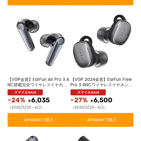
得】(ブラック)
閉型/内蔵マイク/専用アプリ対応/
折りたたみ式 (ブラック)
【VGP金賞】EarFun Air Pro 3 A
【VGP 2024金賞】EarFun Free
NC搭載完全ワイヤレスイヤホン
Pro 3 ANCワイヤレスイヤホン bl
【Bluetooth 5.3 + 43dBまでノ
uetooth/Snapdragon Sound
イズキャンセリング】QCC3071
対応/QCC3072チップ/aptX ad
-24%
6,035
-27%
6,500
チップ搭載/aptX adaptive対
aptive Bluetooth 5.3/ワイヤレ
￥
￥
応/超低遅延55ms/マルチポイン
ス充電/6-マイクcVc8.0通話ノイ
（2025/5/23～6/2）
（2025/5/23～6/2）
ト接続/専用アプリ/cVc8.0通話
ズリダクション/マルチポイント
ノイズリダクション/最大45時間
接続/外音取り込みモード/専用ア
Amazonで購入
Amazonで購入
再生/ワイヤレス充電/IPX5防水
プリ/最大33時間再生/超軽量設計
(ブラック)
イヤホン(ブラウンブラック)