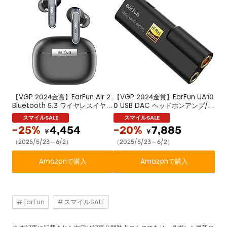
【VGP 2024金賞】EarFun Air 2
【VGP 2024金賞】EarFun UA10
Bluetooth 5.3 ワイヤレスイヤホ
0 USB DAC ヘッドホンアンプ/Hi
ンハイレゾ LDAC対応/40時間再
-Res認証 DAC アンプ 小型/32bi
生/マルチポイント接続/10バンド
t/768kHz DSD 512ハイレゾ対
-25%
4,454
-20%
7,885
専用アプリ/55msゲームモード/
応/3.5mm 4.4mm ケーブル着脱
￥
￥
ワイヤレス充電/ IPX7防水【4マイ
式/Type-C 対応超小型 DAC/ア
（2025/5/23～6/2）
（2025/5/23～6/2）
ク通話テクノロジー / PSE認証済
ルミニウム合金材質ポータブルヘ
み】 ハンズフリー通話 音声アシ
ッドホンアンプ/HD ロスレス音楽
Amazonで購入
Amazonで購入
スト機能 (ブラック)
EarFun
スマイルSALE