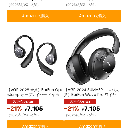
対応/ハイレゾ LDAC対応/Snapd
イズを低減ノイズキャンセリング
（2025/5/23～6/2）
（2025/5/23～6/2）
ragon Sound™ に対応/Auraca
ヘッドホン/ 最大120時間連続再
st™に対応/52時間連続再生【6マ
生/シアターモード/マルチポイン
Amazonで購入
Amazonで購入
イクAI 通話/PSE認証済み】 装着
ト対応/密閉型/有線ハイレゾ/専用
検出機能 (ブラック)
アプリ対応 (ブラック)
【VGP 2025 金賞】EarFun Ope
【VGP 2024 SUMMER コスパ大
nJump オープンイヤー イヤホン
赏】EarFun Wave Pro ワイヤレ
Bluetooth 耳掛け型/LDACに対
ス ヘッドホンBluetooth 5.4【2
応/ランニング イヤホン 耳を塞が
025年新アップグレード】LDAC
-21%
7,105
-21%
7,105
ない/ 最大42時間連続再生/ 3Dオ
対応アクティブノイズキャンセリ
￥
￥
ーディオ/ マルチポイント接続/ IP
ングイヤホン【有線/無線 ハイレ
（2025/5/23～6/2）
（2025/5/23～6/2）
X7防水/ EarFun Audioアプリ対
ゾ】最大80時間連続再生/シアタ
応/ワイヤレス充電【PSE認証取
ーモード/マルチポイント対応/密
Amazonで購入
Amazonで購入