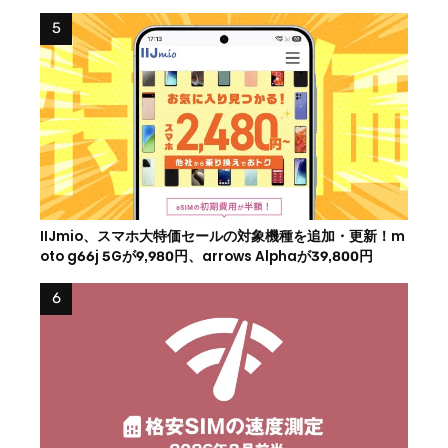
IIJmio、スマホ大特価セールの対象機種を追加・更新！m
oto g66j 5Gが9,980円、arrows Alphaが39,800円