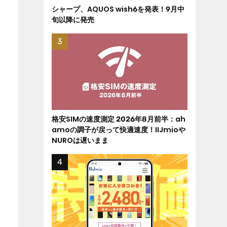
シャープ、AQUOS wish6を発表！9月中
旬以降に発売
格安SIMの速度測定 2026年8月前半：ah
amoの調子が戻って快適速度！IIJmioや
NUROは遅いまま