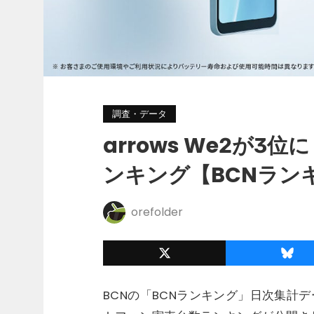
調査・データ
arrows We2が3位
ンキング【BCNランキン
orefolder
BCNの「BCNランキング」日次集計デ