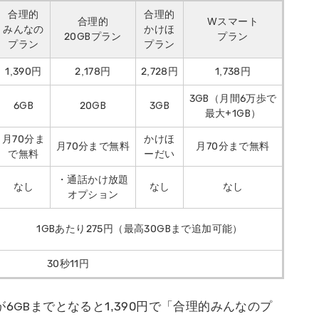
合理的
合理的
合理的
Wスマート
みんなの
かけほ
20GBプラン
プラン
プラン
プラン
1,390円
2,178円
2,728円
1,738円
3GB（月間6万歩で
6GB
20GB
3GB
最大+1GB）
月70分ま
かけほ
月70分まで無料
月70分まで無料
で無料
ーだい
・通話かけ放題
なし
なし
なし
オプション
1GBあたり275円（最高30GBまで追加可能）
30秒11円
6GBまでとなると1,390円で「合理的みんなのプ