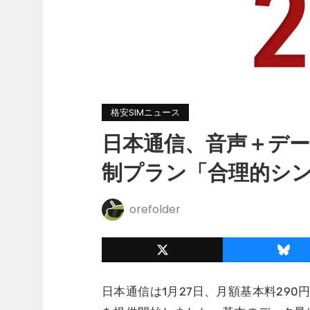
格安SIMニュース
日本通信、音声＋デー
制プラン「合理的シン
orefolder
日本通信は1月27日、月額基本料29