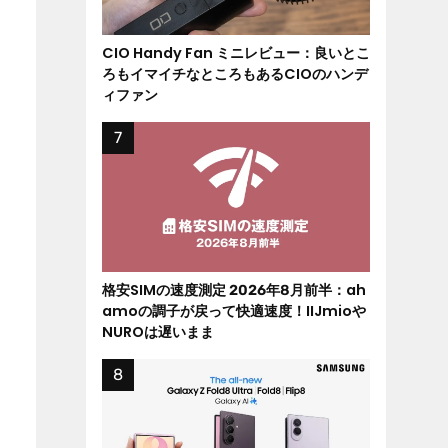
CIO Handy Fan ミニレビュー：良いとこ
ろもイマイチなところもあるCIOのハンデ
ィファン
格安SIMの速度測定 2026年8月前半：ah
amoの調子が戻って快適速度！IIJmioや
NUROは遅いまま