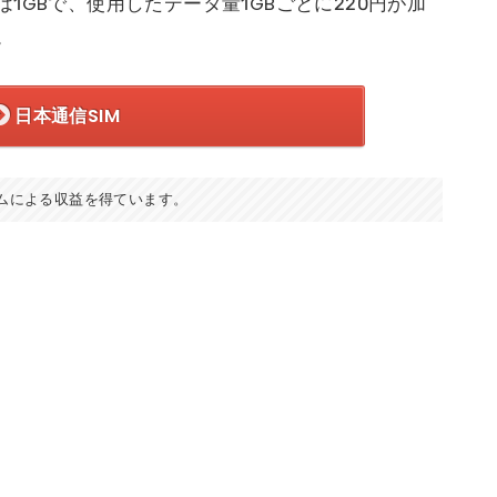
1GBで、使用したデータ量1GBごとに220円が加
。
日本通信SIM
ムによる収益を得ています。