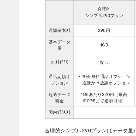
合理的
シンプル290プラン
月額基本料
290円
基本データ
1GB
量
無料通話
なし
通話定額オ
・70分無料通話オプション
プション
・通話かけ放題オプション
超過データ
1GBあたり220円（最高
料金
100GBまで追加可能）
国内通話料
合理的シンプル290プランはデータ量が