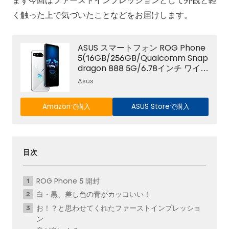
まず今回はファーストインプレッションとして外観と軽
く触った上で気づいたことなどをお届けします。
ASUS スマートフォン ROG Phone
5(16GB/256GB/Qualcomm Snap
dragon 888 5G/6.78インチ ワイド
AMOLEDディスプレイ Corning Go
Asus
rilla Glass 6/Android 11 (ROG UI)/
ストームホワイト)【日本正規代理
Amazonで購入
ASUS Storeで購入
店品】ZS673KS-WH256R16/A
目次
ROG Phone 5 開封
白・黒、差し色の青がカッコいい！
お！？と思わせてくれたファーストインプレッショ
ン