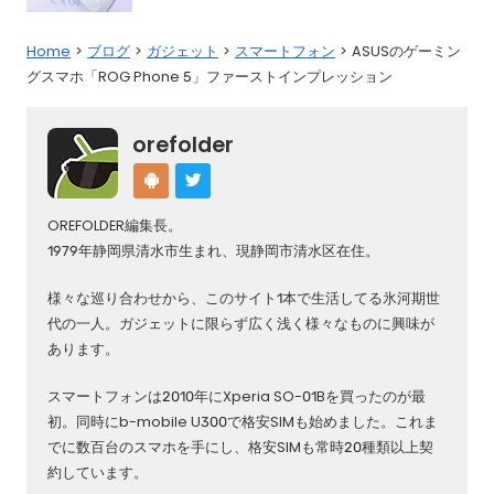
Home
ブログ
ガジェット
スマートフォン
ASUSのゲーミン
グスマホ「ROG Phone 5」ファーストインプレッション
orefolder
OREFOLDER編集長。
1979年静岡県清水市生まれ、現静岡市清水区在住。
様々な巡り合わせから、このサイト1本で生活してる氷河期世
代の一人。ガジェットに限らず広く浅く様々なものに興味が
あります。
スマートフォンは2010年にXperia SO-01Bを買ったのが最
初。同時にb-mobile U300で格安SIMも始めました。これま
でに数百台のスマホを手にし、格安SIMも常時20種類以上契
約しています。