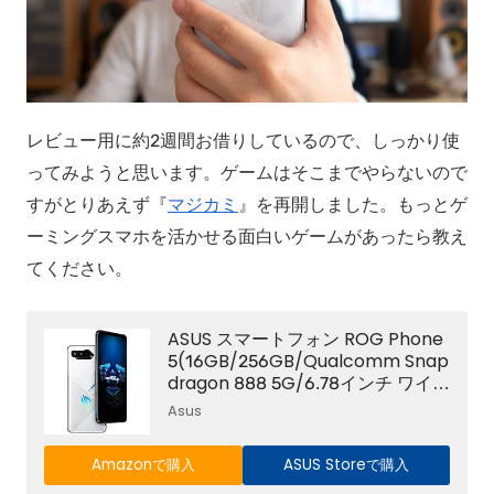
レビュー用に約2週間お借りしているので、しっかり使
ってみようと思います。ゲームはそこまでやらないので
すがとりあえず『
マジカミ
』を再開しました。もっとゲ
ーミングスマホを活かせる面白いゲームがあったら教え
てください。
ASUS スマートフォン ROG Phone
5(16GB/256GB/Qualcomm Snap
dragon 888 5G/6.78インチ ワイド
AMOLEDディスプレイ Corning Go
Asus
rilla Glass 6/Android 11 (ROG UI)/
ストームホワイト)【日本正規代理
Amazonで購入
ASUS Storeで購入
店品】ZS673KS-WH256R16/A