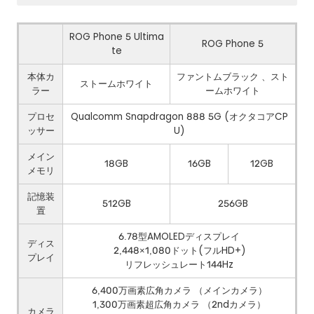
ROG Phone 5 Ultima
ROG Phone 5
te
本体カ
ファントムブラック 、スト
ストームホワイト
ラー
ームホワイト
プロセ
Qualcomm Snapdragon 888 5G (オクタコアCP
ッサー
U)
メイン
18GB
16GB
12GB
メモリ
記憶装
512GB
256GB
置
6.78型AMOLEDディスプレイ
ディス
2,448×1,080ドット(フルHD+)
プレイ
リフレッシュレート144Hz
6,400万画素広角カメラ （メインカメラ）
1,300万画素超広角カメラ （2ndカメラ）
カメラ