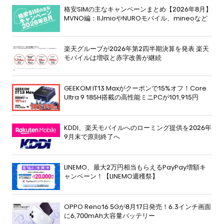
格安SIMの主なキャンペーンまとめ【2026年8月】
MVNO編：IIJmioやNUROモバイル、mineoなど
楽天グループが2026年第2四半期決算を発表 楽天
モバイルは増収と赤字改善が継続
GEEKOM IT13 Maxがクーポンで15%オフ！Core
Ultra 9 185H搭載の高性能ミニPCが101,915円
KDDI、楽天モバイルへのローミング提供を2026年
9月末で原則終了へ
LINEMO、最大2万円相当もらえるPayPay増額キ
ャンペーン！【LINEMO週穫祭】
OPPO Reno16 5Gが8月17日発売！6.3インチ画面
に6,700mAh大容量バッテリー