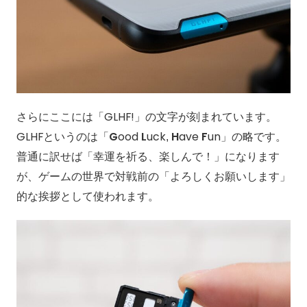
さらにここには「GLHF!」の文字が刻まれています。
GLHFというのは「
G
ood
L
uck,
H
ave
F
un」の略です。
普通に訳せば「幸運を祈る、楽しんで！」になります
が、ゲームの世界で対戦前の「よろしくお願いします」
的な挨拶として使われます。