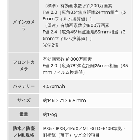
（標準）有効画素数 約1,200万画素
F値 2.0［広角83°焦点距離24mm相当（3
5mmフィルム換算値）］
メインカメ
（望遠）有効画素数 約800万画素
ラ
F値 2.4［広角45°焦点距離53mm相当（3
5mmフィルム換算値）］
光学2倍
有効画素数 約800万画素
フロントカ
F値 2.0［広角78°焦点距離26mm相当（35
メラ
mmフィルム換算値）
バッテリー
4,570mAh
サイズ
約148 × 71 × 8.9 mm
重量
約176g
防水／防塵
IPX5・IPX8／IP6X／MIL-STD-810H準拠・
／MIL規格
耐衝撃（落下）など全19項目