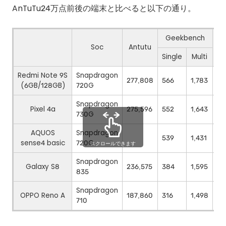
AnTuTu24万点前後の端末と比べると以下の通り。
Geekbench
Soc
Antutu
3D
Single
Multi
Redmi Note 9S
Snapdragon
277,808
566
1,783
2,
(6GB/128GB)
720G
Snapdragon
Pixel 4a
275,596
552
1,643
2,
730G
AQUOS
Snapdragon
539
1,431
2,
sense4 basic
720G
Snapdragon
Galaxy S8
236,575
384
1,595
2,
835
Snapdragon
OPPO Reno A
187,860
316
1,498
1,
710