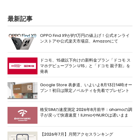
最新記事
OPPO Find X9が約1万円の値上げ！公式オンライ
ンストアや公式楽天市場店、Amazonにて
ドコモ、15歳以下向けの新料金プラン「ドコモ ス
マホデビュープラン U15」と「ドコモ 親子割」を
発表
Google Store 表参道、いよいよ8月13日14時オー
プン！初日は限定ノベルティを先着でプレゼント
格安SIMの速度測定 2026年8月前半：ahamoの調
子が戻って快適速度！IIJmioやNUROは遅いまま
【2026年7月】月間アクセスランキング