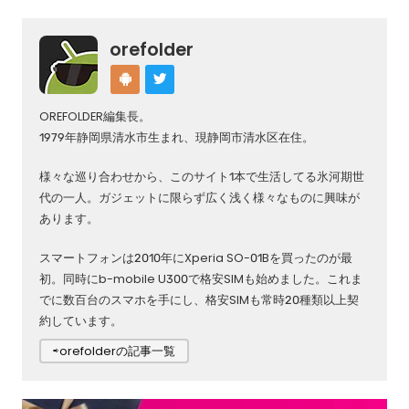
orefolder
OREFOLDER編集長。
1979年静岡県清水市生まれ、現静岡市清水区在住。
様々な巡り合わせから、このサイト1本で生活してる氷河期世
代の一人。ガジェットに限らず広く浅く様々なものに興味が
あります。
スマートフォンは2010年にXperia SO-01Bを買ったのが最
初。同時にb-mobile U300で格安SIMも始めました。これま
でに数百台のスマホを手にし、格安SIMも常時20種類以上契
約しています。
⇨orefolderの記事一覧