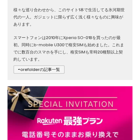
様々な巡り合わせから、このサイト1本で生活してる氷河期世
代の一人。ガジェットに限らず広く浅く様々なものに興味が
あります。
スマートフォンは2010年にXperia SO-01Bを買ったのが最
初。同時にb-mobile U300で格安SIMも始めました。これま
でに数百台のスマホを手にし、格安SIMも常時20種類以上契
約しています。
⇨orefolderの記事一覧