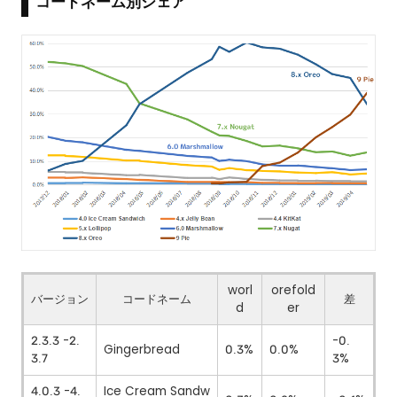
コードネーム別シェア
worl
orefold
バージョン
コードネーム
差
d
er
2.3.3 -2.
-0.
Gingerbread
0.3%
0.0%
3.7
3%
4.0.3 -4.
Ice Cream Sandw