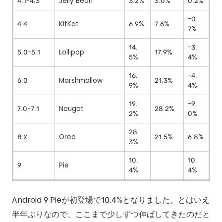
4.1-4.3
Jelly Bean
3.2%
3.0%
0.2%
-0.
4.4
KitKat
6.9%
7.6%
7%
14.
-3.
5.0-5.1
Lollipop
17.9%
5%
4%
16.
-4.
6.0
Marshmallow
21.3%
9%
4%
19.
-9.
7.0-7.1
Nougat
28.2%
2%
0%
28.
8.x
Oreo
21.5%
6.8%
3%
10.
10.
9
Pie
4%
4%
Android 9 Pieが初登場で10.4%となりました。とはいえ
半年ぶりなので、ここまで少しずつ伸ばしてきたのだと