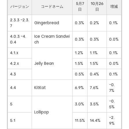
5月7
10月26
バージョン
コードネーム
増減
日
日
2.3.3 -2.3.
Gingerbread
0.3%
0.2%
0.1%
7
4.0.3 -4.
Ice Cream Sandwi
0.3%
0.3%
0.0%
0.4
ch
4.1.x
1.2%
1.1%
0.1%
4.2.x
Jelly Bean
1.5%
1.5%
0.0%
4.3
0.5%
0.4%
0.1%
-0.
4.4
KitKat
6.9%
7.6%
7%
-0.
5
3.0%
3.5%
5%
Lollipop
-2.
5.1
11.5%
14.4%
9%