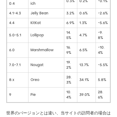
0.3%
0.2%
-0.1%
0.4
ich
4.1-4.3
Jelly Bean
3.2%
0.6%
-2.6%
4.4
KitKat
6.9%
1.3%
-5.6%
14.
-9.
5.0-5.1
Lollipop
4.7%
5%
8%
16.
-10.
6.0
Marshmallow
6.5%
9%
4%
19.
7.0-7.1
Nougat
13.7%
-5.5%
2%
28.
8.x
Oreo
34.1%
5.8%
3%
10.
28.
9
Pie
39.0%
4%
6%
世界のバージョンとは違い、当サイトの訪問者の場合は