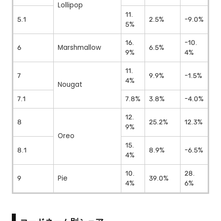
Lollipop
11.
5.1
2.5%
-9.0%
5%
16.
-10.
6
Marshmallow
6.5%
9%
4%
11.
7
9.9%
-1.5%
4%
Nougat
7.1
7.8%
3.8%
-4.0%
12.
8
25.2%
12.3%
9%
Oreo
15.
8.1
8.9%
-6.5%
4%
10.
28.
9
Pie
39.0%
4%
6%