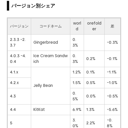
バージョン別シェア
worl
orefold
バージョン
コードネーム
差
d
er
2.3.3 -2.
0.
Gingerbread
-0.3%
3.7
3%
4.0.3 -4.
Ice Cream Sandw
0.
0.2%
-0.1%
0.4
ich
3%
4.1.x
1.2%
0.1%
-1.1%
4.2.x
1.5%
0.5%
-1.0%
Jelly Bean
0.
4.3
0.0%
-0.5%
5%
4.4
KitKat
6.9%
1.3%
-5.6%
3.
-0.
5
2.2%
0%
8%