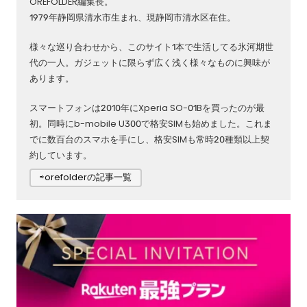
OREFOLDER編集長。
1979年静岡県清水市生まれ、現静岡市清水区在住。
様々な巡り合わせから、このサイト1本で生活してる氷河期世
代の一人。ガジェットに限らず広く浅く様々なものに興味が
あります。
スマートフォンは2010年にXperia SO-01Bを買ったのが最
初。同時にb-mobile U300で格安SIMも始めました。これま
でに数百台のスマホを手にし、格安SIMも常時20種類以上契
約しています。
⇨orefolderの記事一覧