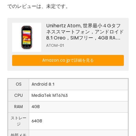
でのレビューは、未定です。
Unihertz Atom, 世界最小４Gタフ
ネススマートフォン，アンドロイド
8.1 Oreo，SIMフリー，4GB RAM
と64GB ROM
ATOM-01
Amazon.co.jpで詳細を見る
OS
Android 8.1
CPU
MediaTek MT6763
RAM
4GB
ストレー
64GB
ジ
外部メモ