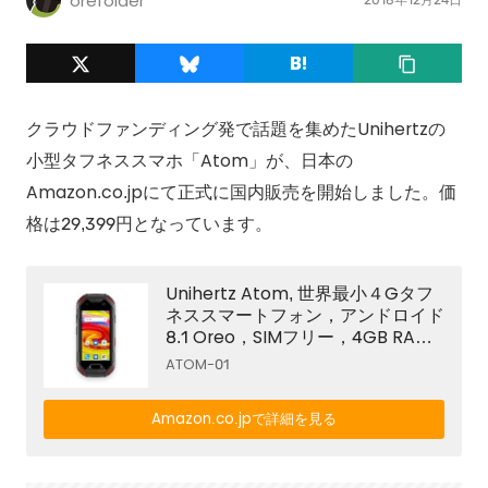
orefolder
クラウドファンディング発で話題を集めたUnihertzの
小型タフネススマホ「Atom」が、日本の
Amazon.co.jpにて正式に国内販売を開始しました。価
格は29,399円となっています。
Unihertz Atom, 世界最小４Gタフ
ネススマートフォン，アンドロイド
8.1 Oreo，SIMフリー，4GB RAM
と64GB ROM
ATOM-01
Amazon.co.jpで詳細を見る