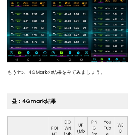
もう1つ、4GMarkの結果をみてみましょう。
昼：4Gmark結果
DO
PIN
You
UP
WE
POI
WN
G
Tub
(Mb
B
NT
(Mb
(m
e