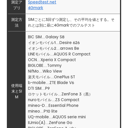
測定ア
Speedtest.net
プリ
4Gmark
測定方
SIMごとに3回ずつ測定し、その平均を値とする。そ
法
れとは別に昼に4Gmarkでのフルテスト
BIC SIM…Galaxy S8
イオンモバイル1…Desire 626
イオンモバイル2…arrows Be
LINEモバイル…AQUOS R Compact
OCN…Xperia X Compact
BIGLOBE…Tommy
NifMo…Wiko View
楽天モバイル…OnePlus 5T
b-mobile…ZTE Blade V6
使用端
DTI SIM…P9
末とSI
ロケットモバイル…ZenFone 3（黒）
M
nuroモバイル…Z3 Compact
mineo-D…Essential Phone
mineo…P10 lite
UQ-mobile…AQUOS serie mini
IIJmio(A)…ZenFone Go