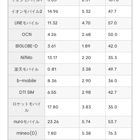
イオンモバイル2
14.96
5.32
47.7
LINEモバイル
11.32
4.70
57.0
OCN
4.26
2.68
50.0
BIGLOBE-D
3.61
1.89
42.0
NifMo
13.17
2.20
35.3
楽天モバイル
0.81
3.38
49.7
b-mobile
8.36
2.90
36.0
DTI SIM
6.55
2.98
42.7
ロケットモバイ
17.80
3.83
35.0
ル
nuroモバイル
23.26
5.74
53.7
mineo(D)
7.80
5.38
76.3