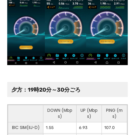
夕方：19時20分～30分ごろ
DOWN (Mbp
UP (Mbp
PING (m
s)
s)
s)
BIC SIM(IIJ-D)
1.55
6.93
107.0