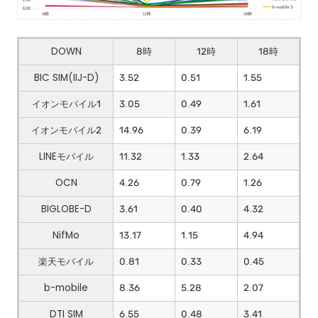
DOWN
8時
12時
18時
BIC SIM(IIJ-D)
3.52
0.51
1.55
イオンモバイル1
3.05
0.49
1.61
イオンモバイル2
14.96
0.39
6.19
LINEモバイル
11.32
1.33
2.64
OCN
4.26
0.79
1.26
BIGLOBE-D
3.61
0.40
4.32
NifMo
13.17
1.15
4.94
楽天モバイル
0.81
0.33
0.45
b-mobile
8.36
5.28
2.07
DTI SIM
6.55
0.48
3.41