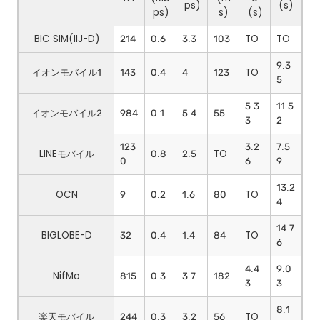
ps)
(s)
ps)
s)
(s)
BIC SIM(IIJ-D)
214
0.6
3.3
103
TO
TO
9.3
イオンモバイル1
143
0.4
4
123
TO
5
5.3
11.5
イオンモバイル2
984
0.1
5.4
55
3
2
123
3.2
7.5
LINEモバイル
0.8
2.5
TO
0
6
9
13.2
OCN
9
0.2
1.6
80
TO
4
14.7
BIGLOBE-D
32
0.4
1.4
84
TO
6
4.4
9.0
NifMo
815
0.3
3.7
182
3
3
8.1
楽天モバイル
244
0.3
3.2
56
TO