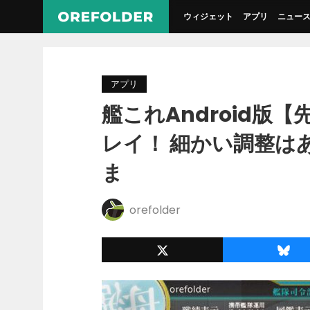
ウィジェット
アプリ
ニュー
アプリ
艦これAndroid版
レイ！ 細かい調整は
ま
orefolder