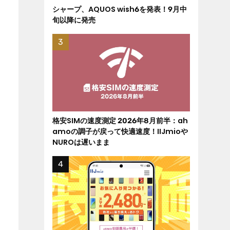
シャープ、AQUOS wish6を発表！9月中
旬以降に発売
格安SIMの速度測定 2026年8月前半：ah
amoの調子が戻って快適速度！IIJmioや
NUROは遅いまま