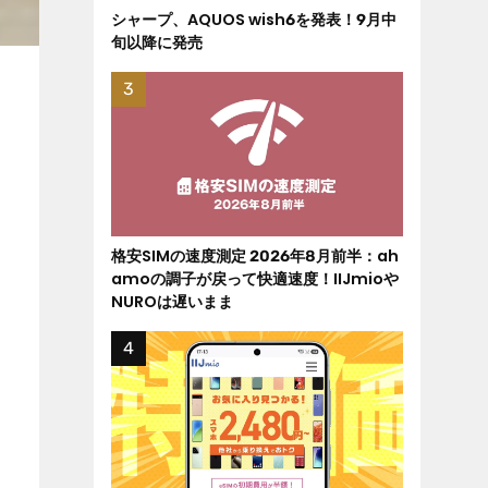
シャープ、AQUOS wish6を発表！9月中
旬以降に発売
格安SIMの速度測定 2026年8月前半：ah
amoの調子が戻って快適速度！IIJmioや
NUROは遅いまま