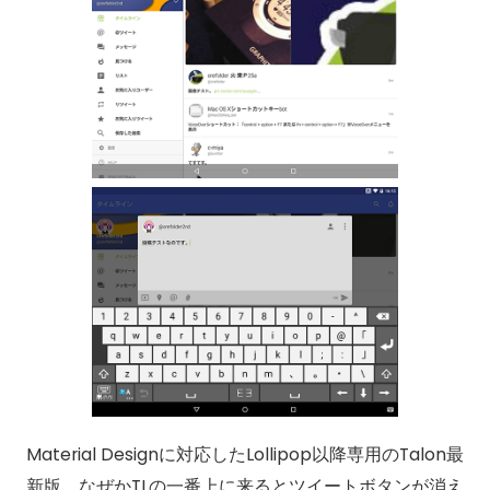
Material Designに対応したLollipop以降専用のTalon最
新版。なぜかTLの一番上に来るとツイートボタンが消え