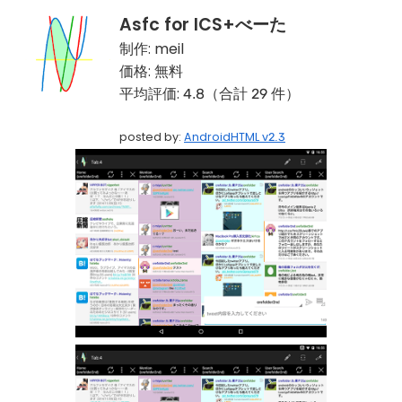
Asfc for ICS+べーた
制作:
meil
価格:
無料
平均評価:
4.8（合計 29 件）
posted by:
AndroidHTML v2.3