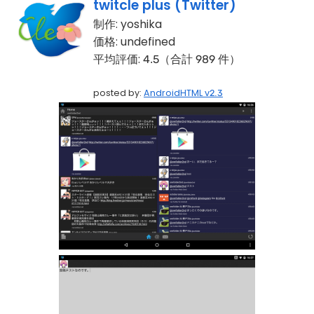
twitcle plus (Twitter)
制作:
yoshika
価格:
undefined
平均評価:
4.5（合計 989 件）
posted by:
AndroidHTML v2.3