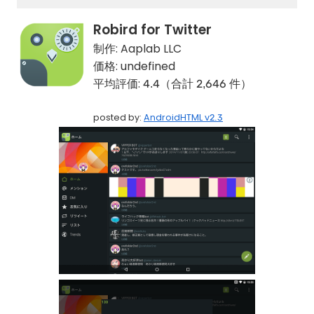
Robird for Twitter
制作:
Aaplab LLC
価格:
undefined
平均評価:
4.4（合計 2,646 件）
posted by:
AndroidHTML v2.3