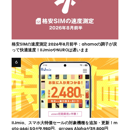
格安SIMの速度測定 2026年8月前半：ahamoの調子が戻
って快適速度！IIJmioやNUROは遅いまま
IIJmio、スマホ大特価セールの対象機種を追加・更新！m
oto g66j 5Gが9,980円、arrows Alphaが39,800円