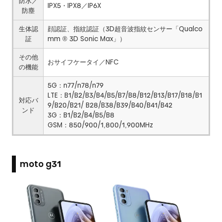
防水／
IPX5・IPX8／IP6X
防塵
生体認
顔認証、指紋認証（3D超音波指紋センサー「Qualco
証
mm ® 3D Sonic Max」）
その他
おサイフケータイ／NFC
の機能
5G：n77/n78/n79
LTE：B1/B2/B3/B4/B5/B7/B8/B12/B13/B17/B18/B1
対応バ
9/B20/B21/ B28/B38/B39/B40/B41/B42
ンド
3G：B1/B2/B4/B5/B8
GSM：850/900/1,800/1,900MHz
moto g31