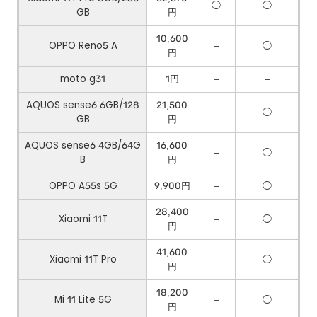
◯
◯
GB
円
10,600
OPPO Reno5 A
–
◯
円
moto g31
1円
–
–
AQUOS sense6 6GB/128
21,500
–
◯
GB
円
AQUOS sense6 4GB/64G
16,600
–
◯
B
円
OPPO A55s 5G
9,900円
–
◯
28,400
Xiaomi 11T
–
◯
円
41,600
Xiaomi 11T Pro
–
◯
円
18,200
Mi 11 Lite 5G
–
◯
円