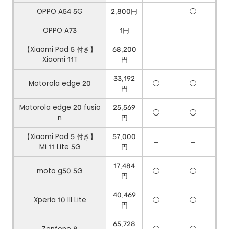
OPPO A54 5G
2,800円
–
◯
OPPO A73
1円
–
–
【Xiaomi Pad 5 付き】
68,200
–
–
Xiaomi 11T
円
33,192
Motorola edge 20
◯
◯
円
Motorola edge 20 fusio
25,569
◯
◯
n
円
【Xiaomi Pad 5 付き】
57,000
–
–
Mi 11 Lite 5G
円
17,484
moto g50 5G
◯
◯
円
40,469
Xperia 10 III Lite
◯
◯
円
65,728