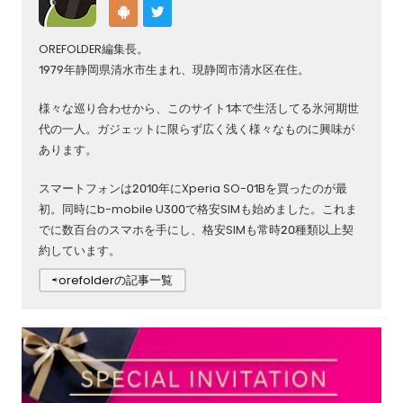
OREFOLDER編集長。
1979年静岡県清水市生まれ、現静岡市清水区在住。
様々な巡り合わせから、このサイト1本で生活してる氷河期世
代の一人。ガジェットに限らず広く浅く様々なものに興味が
あります。
スマートフォンは2010年にXperia SO-01Bを買ったのが最
初。同時にb-mobile U300で格安SIMも始めました。これま
でに数百台のスマホを手にし、格安SIMも常時20種類以上契
約しています。
⇨orefolderの記事一覧