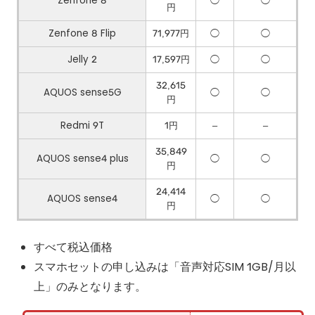
Zenfone 8
◯
◯
円
Zenfone 8 Flip
71,977円
◯
◯
Jelly 2
17,597円
◯
◯
32,615
AQUOS sense5G
◯
◯
円
Redmi 9T
1円
–
–
35,849
AQUOS sense4 plus
◯
◯
円
24,414
AQUOS sense4
◯
◯
円
すべて税込価格
スマホセットの申し込みは「音声対応SIM 1GB/月以
上」のみとなります。