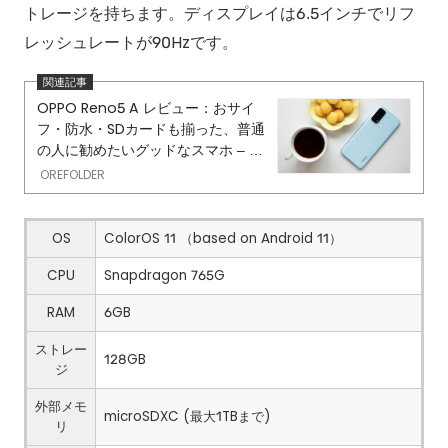
トレージを持ちます。ディスプレイは6.5インチでリフ
レッシュレートが90Hzです。
OPPO Reno5 A レビュー：おサイ
フ・防水・SDカードも揃った、普通
の人に勧めたいグッドなスマホ – O
REFOLDER
OREFOLDER
OS
ColorOS 11 （based on Android 11）
CPU
Snapdragon 765G
RAM
6GB
ストレー
128GB
ジ
外部メモ
microSDXC (最大1TBまで)
リ