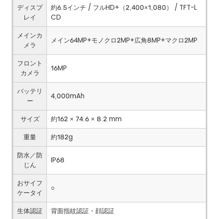
ディスプ
約6.5インチ / フルHD+（2,400×1,080） / TFT-L
レイ
CD
メインカ
メイン64MP+モノクロ2MP+広角8MP+マクロ2MP
メラ
フロント
16MP
カメラ
バッテリ
4,000mAh
ー
サイズ
約162 × 74.6 × 8.2 mm
重量
約182g
防水／防
IP68
じん
おサイフ
○
ケータイ
生体認証
背面指紋認証・顔認証