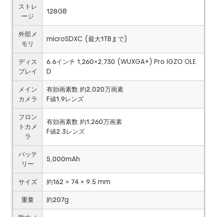
ストレ
128GB
ージ
外部メ
microSDXC (最大1TBまで)
モリ
ディス
6.6インチ 1,260×2,730 (WUXGA+) Pro IGZO OLE
プレイ
D
メイン
有効画素数 約2,020万画素
カメラ
F値1.9レンズ
フロン
有効画素数 約1,260万画素
トカメ
F値2.3レンズ
ラ
バッテ
5,000mAh
リー
サイズ
約162 × 74 × 9.5 mm
重量
約207g