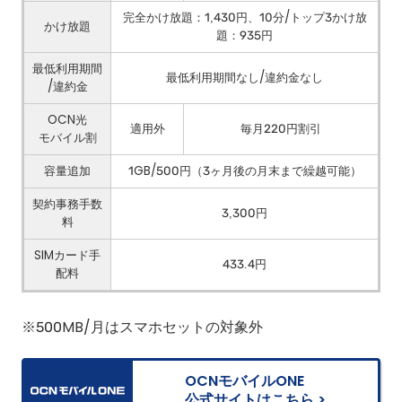
完全かけ放題：1,430円、10分/トップ3かけ放
かけ放題
題：935円
最低利用期間
最低利用期間なし/違約金なし
/違約金
OCN光
適用外
毎月220円割引
モバイル割
容量追加
1GB/500円（3ヶ月後の月末まで繰越可能）
契約事務手数
3,300円
料
SIMカード手
433.4円
配料
※500MB/月はスマホセットの対象外
OCNモバイルONE
公式サイトはこちら >