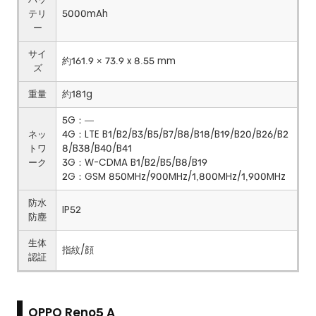
テリ
5000mAh
ー
サイ
約161.9 × 73.9 x 8.55 mm
ズ
重量
約181g
5G：―
ネッ
4G：LTE B1/B2/B3/B5/B7/B8/B18/B19/B20/B26/B2
トワ
8/B38/B40/B41
ーク
3G：W-CDMA B1/B2/B5/B8/B19
2G：GSM 850MHz/900MHz/1,800MHz/1,900MHz
防水
IP52
防塵
生体
指紋/顔
認証
OPPO Reno5 A