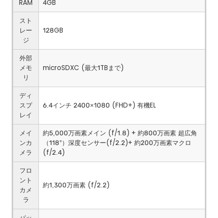
RAM
4GB
スト
レー
128GB
ジ
外部
メモ
microSDXC (最大1TBまで)
リ
ディ
スプ
6.4インチ 2400×1080 (FHD+) 有機EL
レイ
メイ
約5,000万画素メイン (f/1.8) + 約800万画素 超広角
ンカ
（118°）深度センサー(f/2.2)+ 約200万画素マクロ
メラ
(f/2.4)
フロ
ント
約1,300万画素 (f/2.2)
カメ
ラ
バッ