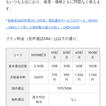
もいつも上位におり、速度・価格ともに問題なく使えま
す。
*
総務省 2021年度Q2（9月末）電気通信サービスのデータ：MVNO
（SIMカード型）の契約数の減少が続く – OREFOLDER
プラン料金（音声通話SIM）は以下の通り。
1GB/
3GB/
6GB/
10GB/
コース
500MB/月
月
月
月
月
基本通信容量
0.5GB
1GB
3GB
6GB
10GB
770
990
1,320
1,760
月額基本料
550円
円
円
円
円
国内通話
11円/30秒
最大10分
無料通話
なし
相当