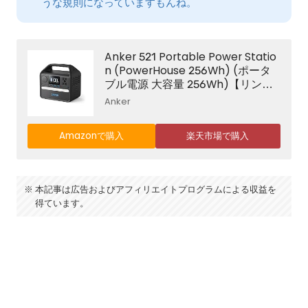
うな規則になっていますもんね。
Anker 521 Portable Power Statio
n (PowerHouse 256Wh) (ポータ
ブル電源 大容量 256Wh)【リン酸
鉄リチウムイオン電池 / 6倍長寿命
Anker
バッテリー / 高耐久 / AC200W /
純正弦波/PowerIQ 3.0 (Gen2)搭
Amazonで購入
楽天市場で購入
載 / ◇PSE技術基準適合】キャンプ
アウトドア 車中泊 緊急 防災/非常
用電源/バッテリー
本記事は広告およびアフィリエイトプログラムによる収益を
得ています。