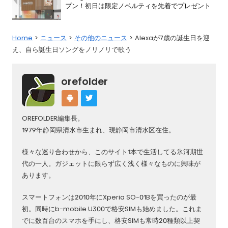
プン！初日は限定ノベルティを先着でプレゼント
Home
ニュース
その他のニュース
Alexaが7歳の誕生日を迎
え、自ら誕生日ソングをノリノリで歌う
orefolder
OREFOLDER編集長。
1979年静岡県清水市生まれ、現静岡市清水区在住。
様々な巡り合わせから、このサイト1本で生活してる氷河期世
代の一人。ガジェットに限らず広く浅く様々なものに興味が
あります。
スマートフォンは2010年にXperia SO-01Bを買ったのが最
初。同時にb-mobile U300で格安SIMも始めました。これま
でに数百台のスマホを手にし、格安SIMも常時20種類以上契