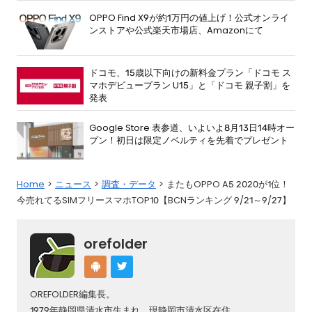
OPPO Find X9が約1万円の値上げ！公式オンライ
ンストアや公式楽天市場店、Amazonにて
ドコモ、15歳以下向けの新料金プラン「ドコモ ス
マホデビュープラン U15」と「ドコモ 親子割」を
発表
Google Store 表参道、いよいよ8月13日14時オー
プン！初日は限定ノベルティを先着でプレゼント
Home
ニュース
調査・データ
またもOPPO A5 2020が1位！
今売れてるSIMフリースマホTOP10【BCNランキング 9/21～9/27】
orefolder
OREFOLDER編集長。
1979年静岡県清水市生まれ、現静岡市清水区在住。