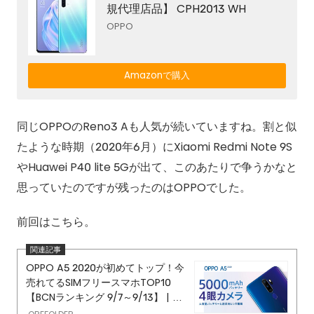
規代理店品】 CPH2013 WH
OPPO
Amazonで購入
同じOPPOのReno3 Aも人気が続いていますね。割と似
たような時期（2020年6月）にXiaomi Redmi Note 9S
やHuawei P40 lite 5Gが出て、このあたりで争うかなと
思っていたのですが残ったのはOPPOでした。
前回はこちら。
OPPO A5 2020が初めてトップ！今
売れてるSIMフリースマホTOP10
【BCNランキング 9/7～9/13】 | O
REFOLDER