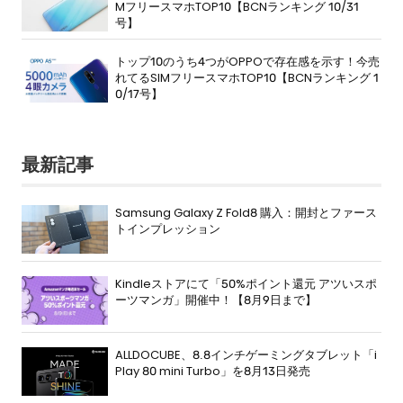
MフリースマホTOP10【BCNランキング 10/31
号】
トップ10のうち4つがOPPOで存在感を示す！今売
れてるSIMフリースマホTOP10【BCNランキング 1
0/17号】
最新記事
Samsung Galaxy Z Fold8 購入：開封とファース
トインプレッション
Kindleストアにて「50%ポイント還元 アツいスポ
ーツマンガ」開催中！【8月9日まで】
ALLDOCUBE、8.8インチゲーミングタブレット「i
Play 80 mini Turbo」を8月13日発売