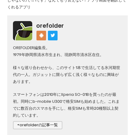
じゃないので☆1です」なんてもう言えない！アプリ画面を翻訳して
くれるアプリ
orefolder
OREFOLDER編集長。
1979年静岡県清水市生まれ、現静岡市清水区在住。
様々な巡り合わせから、このサイト1本で生活してる氷河期世
代の一人。ガジェットに限らず広く浅く様々なものに興味が
あります。
スマートフォンは2010年にXperia SO-01Bを買ったのが最
初。同時にb-mobile U300で格安SIMも始めました。これま
でに数百台のスマホを手にし、格安SIMも常時20種類以上契
約しています。
⇨orefolderの記事一覧