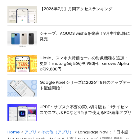
【2026年7月】月間アクセスランキング
シャープ、AQUOS wish6を発表！9月中旬以降に
発売
IIJmio、スマホ大特価セールの対象機種を追加・
更新！moto g66j 5Gが9,980円、arrows Alpha
が39,800円
Google Pixel シリーズに2026年8月のアップデー
ト配信開始！
UPDF：サブスク不要の買い切り版も！1ライセン
スでスマホ＆PCなど4台まで使えるPDF編集アプリ
Home
アプリ
その他（アプリ）
Language Navi：「日本語