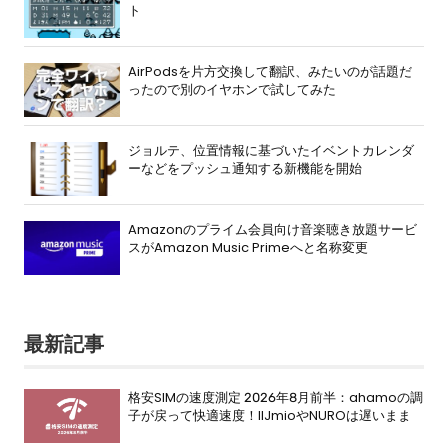
ト
AirPodsを片方交換して翻訳、みたいのが話題だ
ったので別のイヤホンで試してみた
ジョルテ、位置情報に基づいたイベントカレンダ
ーなどをプッシュ通知する新機能を開始
Amazonのプライム会員向け音楽聴き放題サービ
スがAmazon Music Primeへと名称変更
最新記事
格安SIMの速度測定 2026年8月前半：ahamoの調
子が戻って快適速度！IIJmioやNUROは遅いまま