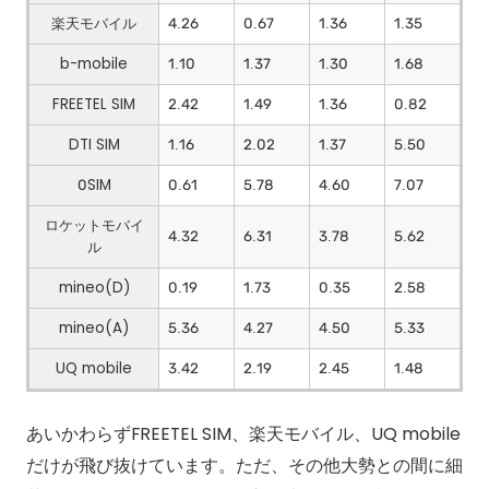
楽天モバイル
4.26
0.67
1.36
1.35
b-mobile
1.10
1.37
1.30
1.68
FREETEL SIM
2.42
1.49
1.36
0.82
DTI SIM
1.16
2.02
1.37
5.50
0SIM
0.61
5.78
4.60
7.07
ロケットモバイ
4.32
6.31
3.78
5.62
ル
mineo(D)
0.19
1.73
0.35
2.58
mineo(A)
5.36
4.27
4.50
5.33
UQ mobile
3.42
2.19
2.45
1.48
あいかわらずFREETEL SIM、楽天モバイル、UQ mobile
だけが飛び抜けています。ただ、その他大勢との間に細