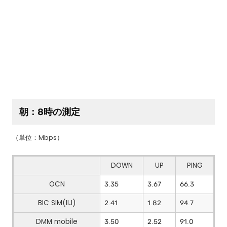
朝：8時の測定
（単位：Mbps）
DOWN
UP
PING
OCN
3.35
3.67
66.3
BIC SIM(IIJ)
2.41
1.82
94.7
DMM mobile
3.50
2.52
91.0