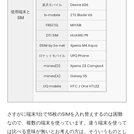
楽天モバイル
Desire 626
使用端末と
b-mobile
ZTE Blade V6
SIM
FREETEL
MIYABI
DTI SIM
HUAWEI P9
0SIM by So-net
Xperia M4 Aqua
ロケットモバイル
UPQ Phone
mineo(D)
Xperia Z3 Compact
mineo(A)
Galaxy S5
UQ mobile
HTC J One HTL22
さすがに端末1台で15枚のSIMを入れ替えするのは困難
なので、複数の端末を使っています。違う端末を使って
は比べる意味が無いとお考えの方は、そういうものとし