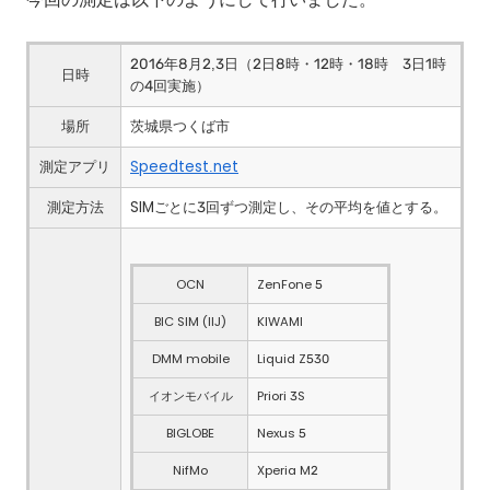
2016年8月2,3日（2日8時・12時・18時 3日1時
日時
の4回実施）
場所
茨城県つくば市
測定アプリ
Speedtest.net
測定方法
SIMごとに3回ずつ測定し、その平均を値とする。
OCN
ZenFone 5
BIC SIM (IIJ)
KIWAMI
DMM mobile
Liquid Z530
イオンモバイル
Priori 3S
BIGLOBE
Nexus 5
NifMo
Xperia M2