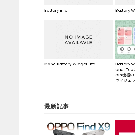
Battery info
Battery 
Battery 
Mono Battery Widget Lite
erial 
oth機器
ウィジェ
最新記事