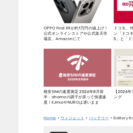
ドコモ、1
OPPO Find X9が約1万円の値上げ！
ン「ドコモ
公式オンラインストアや公式楽天市
5」と「ド
場店、Amazonにて
【2026
格安SIMの速度測定 2026年8月前
ング
半：ahamoの調子が戻って快適速
度！IIJmioやNUROは遅いまま
Home
ウィジェット
バッテリー
Batter