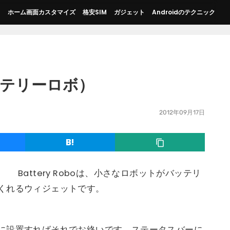
ス
ホーム画面カスタマイズ
格安SIM
ガジェット
Androidのテクニック
（バッテリーロボ）
2012年09月17日
Battery Roboは、小さなロボットがバッテリ
くれるウィジェットです。
。
に設置すればそれでお終いです。ステータスバーに