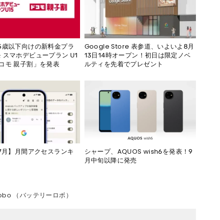
5歳以下向けの新料金プラ
Google Store 表参道、いよいよ8月
 スマホデビュープラン U1
13日14時オープン！初日は限定ノベ
コモ 親子割」を発表
ルティを先着でプレゼント
年7月】月間アクセスランキ
シャープ、AQUOS wish6を発表！9
月中旬以降に発売
y Robo （バッテリーロボ）