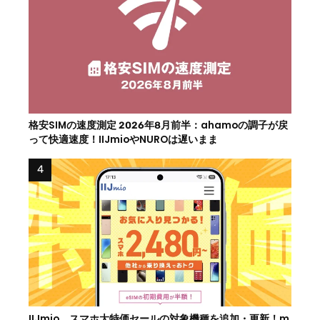
格安SIMの速度測定 2026年8月前半：ahamoの調子が戻
って快適速度！IIJmioやNUROは遅いまま
IIJmio、スマホ大特価セールの対象機種を追加・更新！m