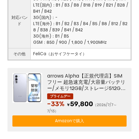
LTE(国内)：B1 / B3 / B8 / B18 / B19 / B21 / B28 /
B41 / B42
対応バン
3G(国内)：-
ド
LTE(海外)：B1 / B2 / B3 / B4 / B5 / B8 / B12 / B2
8 / B38 / B39 / B41 / B42
3G(海外)：B1 / B5
GSM：850 / 900 / 1,800 / 1,900MHz
その他
FeliCa（おサイフケータイ）
arrows Alpha【正規代理店】SIM
フリー 超急速充電/大容量バッテリ
ー/メモリ12GB/ストレージ512GB/
144Hz有機EL/50MPカメラ×3/防
水/除菌/アローズ(ホワイト)
-33%
59,800
￥
（2026/7/7～
7/13）
Amazonで購入