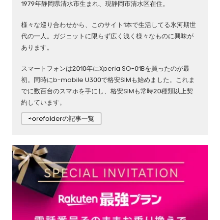
1979年静岡県清水市生まれ、現静岡市清水区在住。
様々な巡り合わせから、このサイト1本で生活してる氷河期世
代の一人。ガジェットに限らず広く浅く様々なものに興味が
あります。
スマートフォンは2010年にXperia SO-01Bを買ったのが最
初。同時にb-mobile U300で格安SIMも始めました。これま
でに数百台のスマホを手にし、格安SIMも常時20種類以上契
約しています。
⇨orefolderの記事一覧