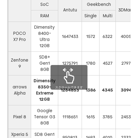
SoC
Geekbench
Antutu
3DMark
RAM
Single
Multi
Dimensity
POCO
8400-
1647433
1572
6322
4005
X7 Pro
Ultra
12GB
SD8+
Zenfone
Gen1
1275791
1780
4527
2797
9
8GB
Dimensity
arrows
8350-
スクロールできます
1264853
1386
4345
3094
Alpha
Extreme
12GB
Google
Pixel 8
Tensor G3
1118651
1615
3785
2453
8GB
Xperia 5
SD8 Gen1
950813
1693
4010
2332