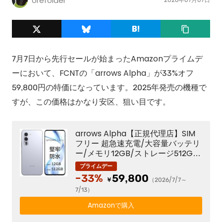
orefolder
7月7日から先行セールが始まったAmazonプライムデ
ーにおいて、FCNTの「arrows Alpha」が33%オフ
59,800円の特価になっています。2025年発売の機種で
すが、この価格はかなり安区、狙い目です。
arrows Alpha【正規代理店】SIM
フリー 超急速充電/大容量バッテリ
ー/メモリ12GB/ストレージ512GB/
144Hz有機EL/50MPカメラ×3/防
水/除菌/アローズ(ホワイト)
-33%
59,800
￥
（2026/7/7～
7/13）
Amazonで購入