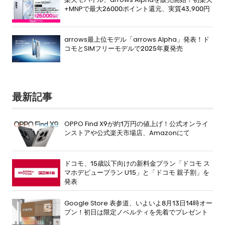
+MNPで最大26000ポイント還元、実質43,900円
arrows最上位モデル「arrows Alpha」発表！ド
コモとSIMフリーモデルで2025年夏発売
最新記事
OPPO Find X9が約1万円の値上げ！公式オンライ
ンストアや公式楽天市場店、Amazonにて
ドコモ、15歳以下向けの新料金プラン「ドコモ ス
マホデビュープラン U15」と「ドコモ 親子割」を
発表
Google Store 表参道、いよいよ8月13日14時オー
プン！初日は限定ノベルティを先着でプレゼント