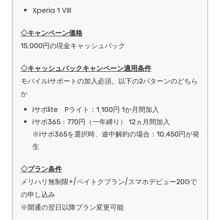
Xperia 1 VIII
◇キャンペーン価格
15,000円の現金キャッシュバック
◇キャッシュバックキャンペーン適用条件
モバイルiサポートの加入必須。以下の2パターンのどちら
か
iサポlite Pライト：1,100円 1か月間加入
iサポ365：770円（一年縛り） 12ヵ月間加入
※iサポ365を選択時、途中解約の場合：10,450円が発
生
◇プラン条件
メリハリ無制限+/ペイトクプラン/スマホデビュー20Gで
の申し込み
※開通の翌日以降プラン変更可能