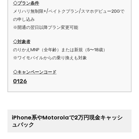
◇プラン条件
メリハリ無制限+/ペイトクプラン/スマホデビュー20Gで
の申し込み
※開通の翌日以降プラン変更可能
◇対象者
のりかえMNP（全年齢）または新規（5〜18歳）
※ワイモバイルからの乗り換えも対象
◇キャンペーンコード
0126
iPhone系やMotorolaで2万円現金キャッシ
ュバック