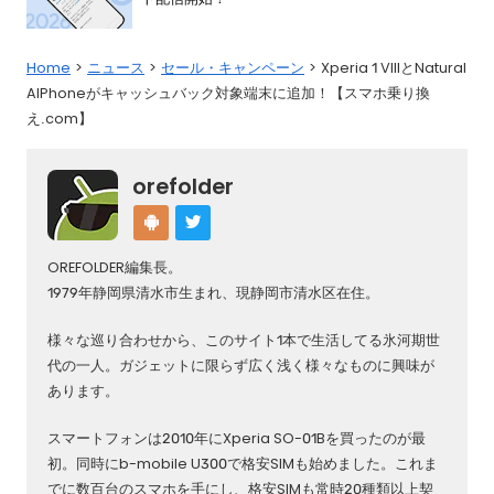
Home
ニュース
セール・キャンペーン
Xperia 1 VIIIとNatural
AIPhoneがキャッシュバック対象端末に追加！【スマホ乗り換
え.com】
orefolder
OREFOLDER編集長。
1979年静岡県清水市生まれ、現静岡市清水区在住。
様々な巡り合わせから、このサイト1本で生活してる氷河期世
代の一人。ガジェットに限らず広く浅く様々なものに興味が
あります。
スマートフォンは2010年にXperia SO-01Bを買ったのが最
初。同時にb-mobile U300で格安SIMも始めました。これま
でに数百台のスマホを手にし、格安SIMも常時20種類以上契