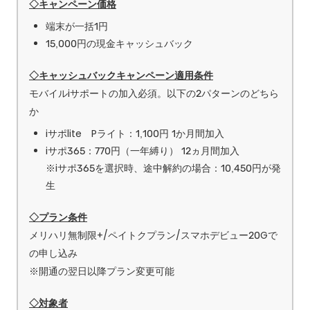
◇キャンペーン価格
端末が一括1円
15,000円の現金キャッシュバック
◇キャッシュバックキャンペーン適用条件
モバイルiサポートの加入必須。以下の2パターンのどちら
か
iサポlite Pライト：1,100円 1か月間加入
iサポ365：770円（一年縛り） 12ヵ月間加入
※iサポ365を選択時、途中解約の場合：10,450円が発
生
◇プラン条件
メリハリ無制限+/ペイトクプラン/スマホデビュー20Gで
の申し込み
※開通の翌日以降プラン変更可能
◇対象者