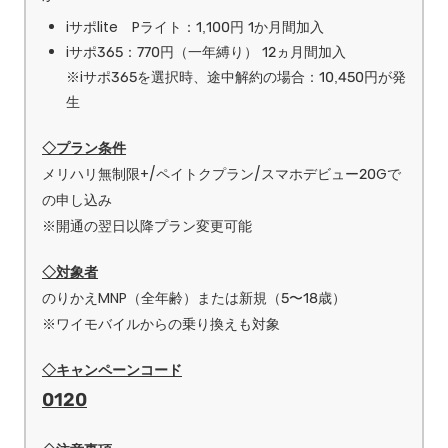
iサポlite Pライト：1,100円 1か月間加入
iサポ365：770円（一年縛り） 12ヵ月間加入
※iサポ365を選択時、途中解約の場合：10,450円が発
生
◇プラン条件
メリハリ無制限+/ペイトクプラン/スマホデビュー20Gで
の申し込み
※開通の翌日以降プラン変更可能
◇対象者
のりかえMNP（全年齢）または新規（5〜18歳）
※ワイモバイルからの乗り換えも対象
◇キャンペーンコード
0120