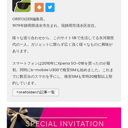
OREFOLDER編集長。
1979年静岡県清水市生まれ、現静岡市清水区在住。
様々な巡り合わせから、このサイト1本で生活してる氷河期世
代の一人。ガジェットに限らず広く浅く様々なものに興味が
あります。
スマートフォンは2010年にXperia SO-01Bを買ったのが最
初。同時にb-mobile U300で格安SIMも始めました。これま
でに数百台のスマホを手にし、格安SIMも常時20種類以上契
約しています。
⇨orefolderの記事一覧