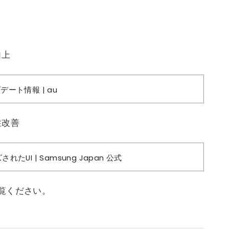
向上
ート情報 | au
性改善
されたUI | Samsung Japan 公式
覧ください。