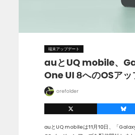
端末アップデート
auとUQ mobile、Gal
One UI 8へのOS
orefolder
auとUQ mobileは11月10日、「Galax