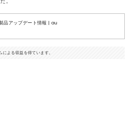
した。
| 製品アップデート情報 | au
ムによる収益を得ています。