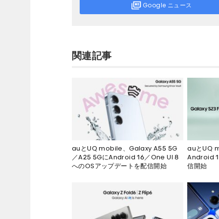
Google ニュース
関連記事
auとUQ mobile、Galaxy A55 5G
auとUQ m
／A25 5GにAndroid 16／One UI 8
Androi
へのOSアップデートを配信開始
信開始