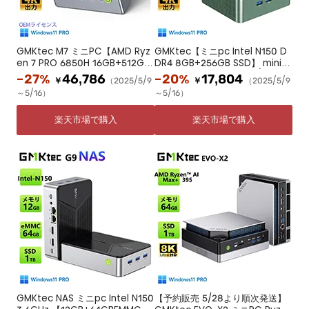
GMKtec M7 ミニPC【AMD Ryz
GMKtec【ミニpc Intel N150 D
en 7 PRO 6850H 16GB+512G
DR4 8GB+256GB SSD】 mini p
B】最大4.70GHz ミニPC Windo
c Windows11 Pro 4コア/4スレ
-27%
46,786
-20%
17,804
￥
（2025/5/9
￥
（2025/5/9
ws11Pro 4画面出力 2.5GbpsLAN
ッド 最大周波数3.6GHz WIFI6/B
～5/16）
～5/16）
WiFi6 HDMI 省エネ 小型パソコン
T5.2 TDP6W 小型 M.2 2280 NV
オフィス ゲーミング
MePCIe3.0 ミニパソコン 2.5G
楽天市場で購入
楽天市場で購入
有線LAN
GMKtec NAS ミニpc Intel N150
【予約販売 5/28より順次発送】