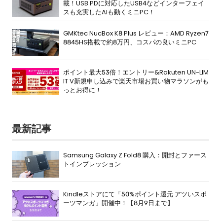
載！USB PDに対応したUSB4などインターフェイ
スも充実したAIも動くミニPC！
GMKtec NucBox K8 Plus レビュー：AMD Ryzen7
8845HS搭載で約8万円、コスパの良いミニPC
ポイント最大53倍！エントリー&Rakuten UN-LIM
IT V新規申し込みで楽天市場お買い物マラソンがも
っとお得に！
最新記事
Samsung Galaxy Z Fold8 購入：開封とファース
トインプレッション
Kindleストアにて「50%ポイント還元 アツいスポ
ーツマンガ」開催中！【8月9日まで】