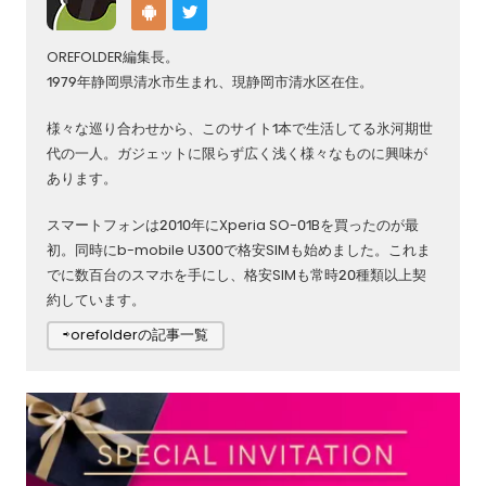
OREFOLDER編集長。
1979年静岡県清水市生まれ、現静岡市清水区在住。
様々な巡り合わせから、このサイト1本で生活してる氷河期世
代の一人。ガジェットに限らず広く浅く様々なものに興味が
あります。
スマートフォンは2010年にXperia SO-01Bを買ったのが最
初。同時にb-mobile U300で格安SIMも始めました。これま
でに数百台のスマホを手にし、格安SIMも常時20種類以上契
約しています。
⇨orefolderの記事一覧