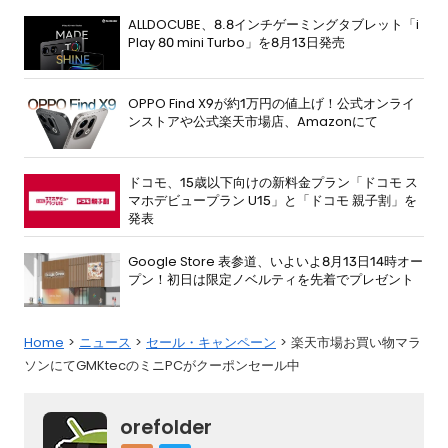
ALLDOCUBE、8.8インチゲーミングタブレット「i
Play 80 mini Turbo」を8月13日発売
OPPO Find X9が約1万円の値上げ！公式オンライ
ンストアや公式楽天市場店、Amazonにて
ドコモ、15歳以下向けの新料金プラン「ドコモ ス
マホデビュープラン U15」と「ドコモ 親子割」を
発表
Google Store 表参道、いよいよ8月13日14時オー
プン！初日は限定ノベルティを先着でプレゼント
Home
ニュース
セール・キャンペーン
楽天市場お買い物マラ
ソンにてGMKtecのミニPCがクーポンセール中
orefolder