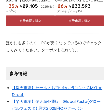
3.6GHz 【12GB+64GBEMMC+1
GMKtec EVO-X2 ミニPC Ryzen
TB】 mini pc NAS LPDDR5 12G
AI Max+ 395搭載 16コア32スレ
-35%
29,185
-26%
233,593
￥
（2025/5/9
￥
B SSD 1TB 4K三画面出力 WIFI6
最大5.1GHz Radeon 8060S 64
～5/16）
（2025/5/9～5/16）
2.5GLAN*2 静音冷却設計 デュア
GB LPDDR5X 1TB SSD USB4 Wi
ルOS対応
Fi7 8K 4画面対応 小型PC 高性能
楽天市場で購入
楽天市場で購入
ほかにも多くのミニPCが安くなっているのでチェック
してみてください。クーポンも忘れずに。
参考情報
【楽天市場】セール > お買い物マラソン：GMKtec
Direct
【楽天市場】楽天海外通販｜Global Festa(グロー
バルフェスタ) 最大2,025円OFFクーポン