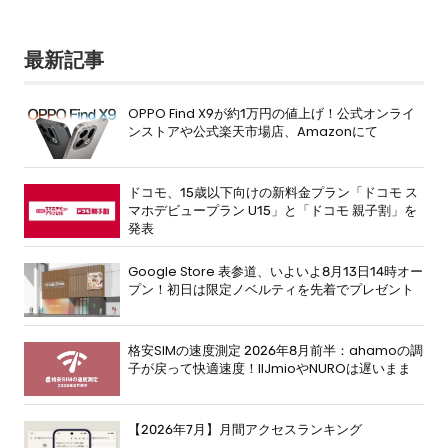
最新記事
OPPO Find X9が約1万円の値上げ！公式オンライ
ンストアや公式楽天市場店、Amazonにて
ドコモ、15歳以下向けの新料金プラン「ドコモ ス
マホデビュープラン U15」と「ドコモ 親子割」を
発表
Google Store 表参道、いよいよ8月13日14時オー
プン！初日は限定ノベルティを先着でプレゼント
格安SIMの速度測定 2026年8月前半：ahamoの調
子が戻って快適速度！IIJmioやNUROは遅いまま
【2026年7月】月間アクセスランキング