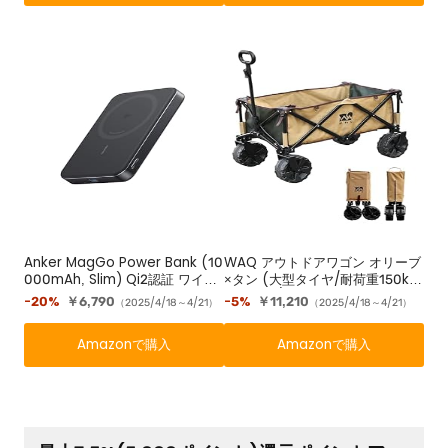
Anker MagGo Power Bank (10
WAQ アウトドアワゴン オリーブ
000mAh, Slim) Qi2認証 ワイヤ
×タン (大型タイヤ/耐荷重150kg/
レス充電 最大出力15W MagSafe
自立収納/106L) キャリーワゴン
-20%
￥6,790
-5%
￥11,210
（2025/4/18～4/21）
（2025/4/18～4/21）
対応 マグネット式ワイヤレス充電
対応 コンパクト 薄型 小型 iPhon
Amazonで購入
Amazonで購入
e 16 / 15 / 14 / 13 / 12 シリーズ
専用 (ブラック)