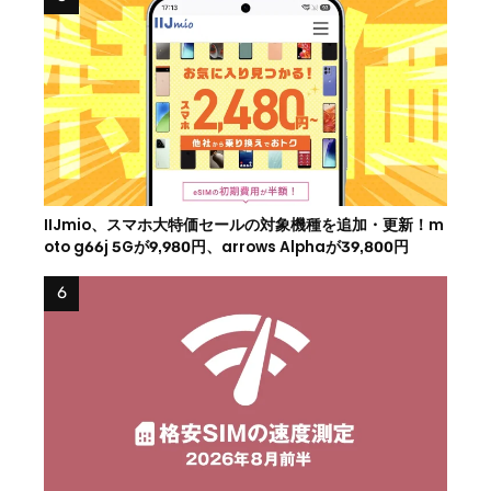
IIJmio、スマホ大特価セールの対象機種を追加・更新！m
oto g66j 5Gが9,980円、arrows Alphaが39,800円