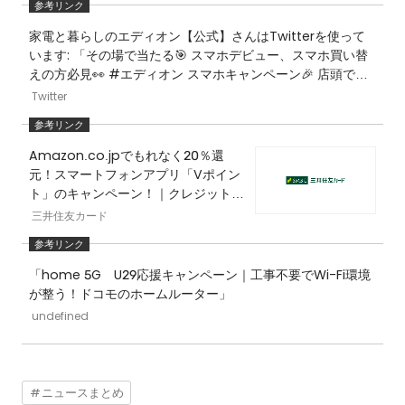
家電と暮らしのエディオン【公式】さんはTwitterを使って
います: 「その場で当たる🎯 スマホデビュー、スマホ買い替
えの方必見👀 #エディオン スマホキャンペーン🎉 店頭で人
気のスマホ購入📱に使える 最大2万円分クーポンを合計1000
Twitter
名に🎁 1⃣ 本アカウントをフォロー 2⃣この投稿をRT(2/1 23:
59迄) 3⃣ 画像かURLタップ👇で抽選結果を確認 https://t.c
o/G5M3Z63FwZ」 / Twitter
Amazon.co.jpでもれなく20％還
元！スマートフォンアプリ「Vポイン
ト」のキャンペーン！｜クレジットカ
ードの三井住友VISAカード
三井住友カード
「home 5G U29応援キャンペーン｜工事不要でWi-Fi環境
が整う！ドコモのホームルーター」
undefined
ニュースまとめ