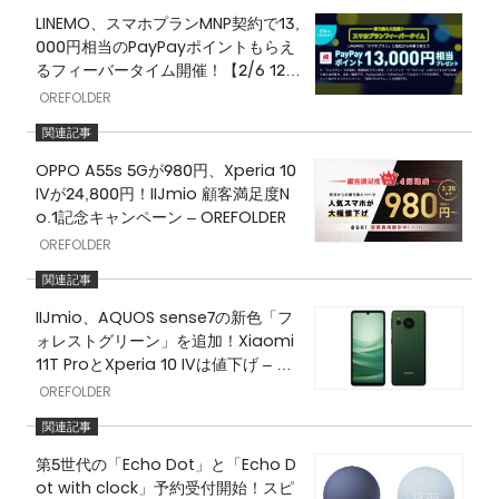
LINEMO、スマホプランMNP契約で13,
000円相当のPayPayポイントもらえ
るフィーバータイム開催！【2/6 12時
まで】 – OREFOLDER
OREFOLDER
OPPO A55s 5Gが980円、Xperia 10
IVが24,800円！IIJmio 顧客満足度N
o.1記念キャンペーン – OREFOLDER
OREFOLDER
IIJmio、AQUOS sense7の新色「フ
ォレストグリーン」を追加！Xiaomi
11T ProとXperia 10 IVは値下げ – OR
EFOLDER
OREFOLDER
第5世代の「Echo Dot」と「Echo D
ot with clock」予約受付開始！スピ