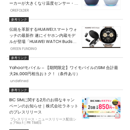
ーカーが大きくなり温度センサー・タ
ップ操作も可能に – OREFOLDER
OREFOLDER
伝統を革新するHUAWEIスマートウォ
ッチの最新作 遂にイヤホン内蔵モデ
ルが登場「HUAWEI WATCH Buds」
【AIノイズキャンセリング通話機能/
GREEN FUNDING
運動と健康管理の可視化】 | GREENF
UNDING
Yahoo!モバイル – 【期間限定】ワイモバイルのSIM 合計最
大26,000円相当おトク！（条件あり）
undefined
BIC SIMに関する2月のお得なキャン
ペーンのお知らせ｜株式会社ラネット
のプレスリリース
プレスリリース・ニュースリリース配信シ
ェアNo.1｜PR TIMES