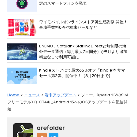
定のスマートフォンを発表
ワイモバイルオンラインストア誕生感謝祭 開催！
事務手数料0円や端末セールなど
LINEMO、SoftBank Starlink Directと無制限の海
外データ通信（毎月最大7日間分）が9月より追加
料金なしで利用可能に
Kindleストアにて最大65％オフ「Kindle本 サマー
セール第2弾」開催中！【8月20日まで】
Home
ニュース
端末アップデート
ソニー、Xperia 1 IVのSIM
フリーモデルXQ-CT44にAndroid 13へのOSアップデートを配信開
始
orefolder