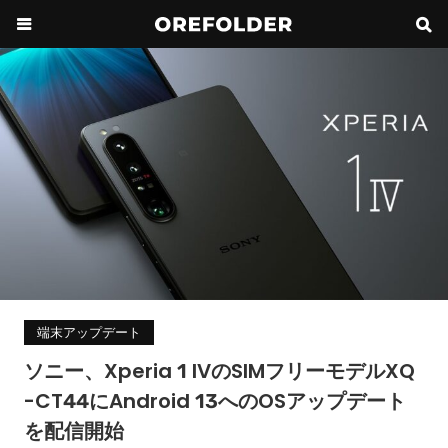
端末アップデート
ソニー、Xperia 1 IVのSIMフリーモデルXQ
-CT44にAndroid 13へのOSアップデート
を配信開始