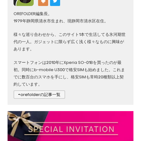
OREFOLDER編集長。
1979年静岡県清水市生まれ、現静岡市清水区在住。
様々な巡り合わせから、このサイト1本で生活してる氷河期世
代の一人。ガジェットに限らず広く浅く様々なものに興味が
あります。
スマートフォンは2010年にXperia SO-01Bを買ったのが最
初。同時にb-mobile U300で格安SIMも始めました。これま
でに数百台のスマホを手にし、格安SIMも常時20種類以上契
約しています。
⇨orefolderの記事一覧