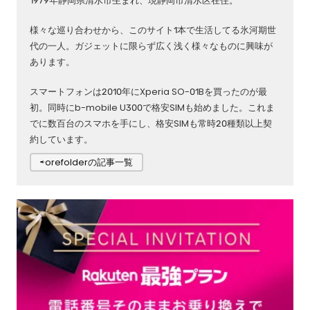
1979年静岡県清水市生まれ、現静岡市清水区在住。
様々な巡り合わせから、このサイト1本で生活してる氷河期世
代の一人。ガジェットに限らず広く浅く様々なものに興味が
あります。
スマートフォンは2010年にXperia SO-01Bを買ったのが最
初。同時にb-mobile U300で格安SIMも始めました。これま
でに数百台のスマホを手にし、格安SIMも常時20種類以上契
約しています。
⇨orefolderの記事一覧