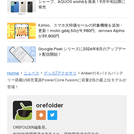
シャープ、AQUOS wish6を発表！9月中旬以降に
発売
IIJmio、スマホ大特価セールの対象機種を追加・
更新！moto g66j 5Gが9,980円、arrows Alpha
が39,800円
Google Pixel シリーズに2026年8月のアップデー
ト配信開始！
Home
ニュース
グッズ/アクセサリ
Ankerのモバイルバッテ
リー搭載USB充電器PowerCore Fusionに容量2倍の最上位モデルが
登場！
orefolder
OREFOLDER編集長。