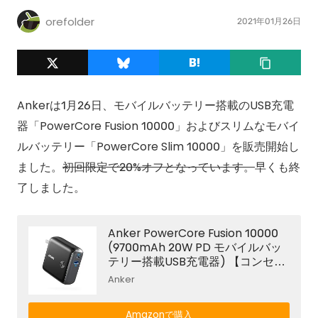
orefolder
2021年01月26日
Ankerは1月26日、モバイルバッテリー搭載のUSB充電
器「PowerCore Fusion 10000」およびスリムなモバイ
ルバッテリー「PowerCore Slim 10000」を販売開始し
ました。
初回限定で20%オフとなっています。
早くも終
了しました。
Anker PowerCore Fusion 10000
(9700mAh 20W PD モバイルバッ
テリー搭載USB充電器) 【コンセン
ト一体型 / 折りたたみ式プラグ / U
Anker
SB Power Delivery対応 / PSE認証
済 】 iPhone 12 iPad Air(第4世代)
Amazonで購入