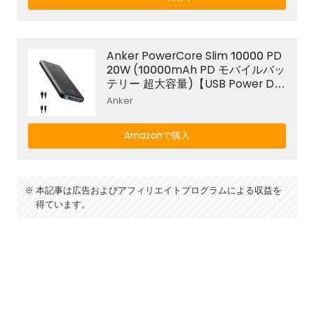
Android その他 各種機器対応
Anker PowerCore Slim 10000 PD
20W (10000mAh PD モバイルバッ
テリー 超大容量)【USB Power Deli
very対応 / PowerIQ搭載 / PSE認証
Anker
済】 iPhone 12 iPad Air(第4世代)
Android その他 各種機器対応
Amazonで購入
本記事は広告およびアフィリエイトプログラムによる収益を
得ています。