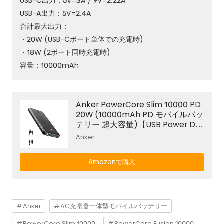
USB-C出力：5V=3A / 9V=2.22A
USB-A出力：5V=2.4A
合計最大出力：
・20W (USB-Cポート単体での充電時)
・18W (2ポート同時充電時)
容量：10000mAh
Anker PowerCore Slim 10000 PD
20W (10000mAh PD モバイルバッ
テリー 超大容量)【USB Power Deli
very対応 / PowerIQ搭載 / PSE認証
Anker
済】 iPhone 12 iPad Air(第4世代)
Android その他 各種機器対応
Amazonで購入
Anker
AC充電器一体型モバイルバッテリー
PowerCore Slim 10000
PowerCore Fusion 10000