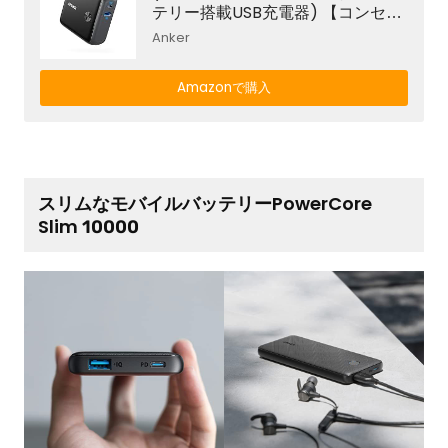
テリー搭載USB充電器) 【コンセン
ト一体型 / 折りたたみ式プラグ / U
Anker
SB Power Delivery対応 / PSE認証
済 】 iPhone 12 iPad Air(第4世代)
Amazonで購入
Android その他 各種機器対応
スリムなモバイルバッテリーPowerCore
Slim 10000