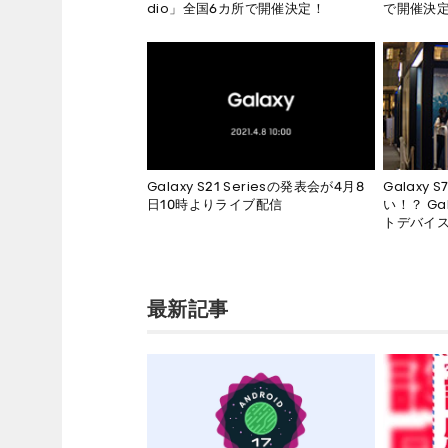
dio」全国6カ所で開催決定！
で開催決
Galaxy S21 Seriesの発表会が4月8
Galaxy
日10時よりライブ配信
い！？ Ga
トデバイ
最新記事