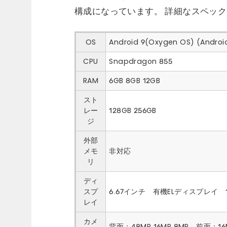
構成になっています。 詳細なスペッ
OS
Android 9(Oxygen OS) (An
CPU
Snapdragon 855
RAM
6GB 8GB 12GB
スト
レー
128GB 256GB
ジ
外部
メモ
非対応
リ
ディ
スプ
6.67インチ 有機ELディスプレイ 144
レイ
カメ
背面：48MP,16MP,8MP 前面：16