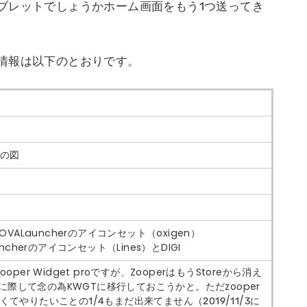
ブレットでしょうかホーム画面をもう1つ送ってき
情報は以下のとおりです。
の図
VALauncherのアイコンセット（oxigen）
cherのアイコンセット（Lines）とDIGI
er Widget proですが、ZooperはもうStoreから消え
入に際して念の為KWGTに移行しておこうかと。ただzooper
てやりたいことの1/4もまだ出来てません（2019/11/3に