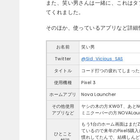
また、笑い男さんは一緒に、これはタ
てくれました。
そのほか、使っているアプリなど詳細
お名前
笑い男
Twitter
@Sid_Vicious_SAS
タイトル
コード打つの疲れてしまった
使用機種
Pixel 3
ホームアプリ
Nova Launcher
その他使用
ヤシの木の方:KWGT、あとNO
アプリなど
ミニクーパーの方:NOVALaun
もう1台のホーム画面はまだZoop
ているので来年のPixel5購
ひとこと
慣れしてたんで、結構しんどく