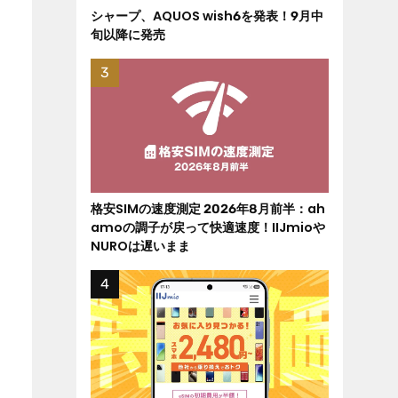
シャープ、AQUOS wish6を発表！9月中
旬以降に発売
格安SIMの速度測定 2026年8月前半：ah
amoの調子が戻って快適速度！IIJmioや
NUROは遅いまま